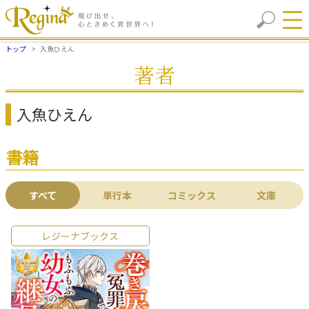
トップ
入魚ひえん
著者
入魚ひえん
書籍
すべて
単行本
コミックス
文庫
レジーナブックス