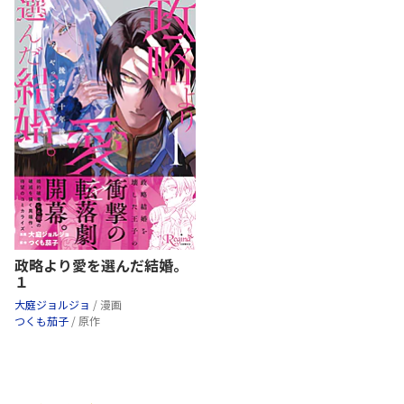
政略より愛を選んだ結婚。
１
大庭ジョルジョ
/ 漫画
つくも茄子
/ 原作