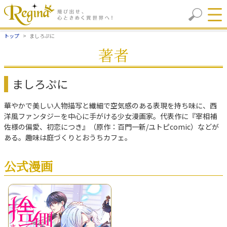
トップ
ましろぷに
著者
ましろぷに
華やかで美しい人物描写と繊細で空気感のある表現を持ち味に、西
洋風ファンタジーを中心に手がける少女漫画家。代表作に『宰相補
佐様の偏愛、初恋につき』（原作：百門一新/ユトピcomic）などが
ある。趣味は庭づくりとおうちカフェ。
公式漫画