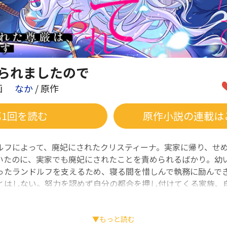
られましたので
画
なか
/ 原作
第1回を読む
原作小説の連載は
ルフによって、廃妃にされたクリスティーナ。実家に帰り、せ
いたのに、実家でも廃妃にされたことを責められるばかり。幼
ったランドルフを支えるため、寝る間を惜しんで執務に励んで
とはしない。努力を認めず自分の都合を押し付けてくる家族、
る国王。その全員を捨てることにしたクリスティーナは、ラン
に、国王に並ぶ権力を持つ辺境伯領へ向かうことに。辺境伯領
と思っていたらランドルフが必死に追いすがってきて――!? 窮
▼もっと読む