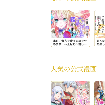
本日、貴方を愛するのをや
死んだ
めます ～王妃と不倫した
を楽し
貴方が悪いのですよ？～
王妃は
う？ー
人気の公式漫画