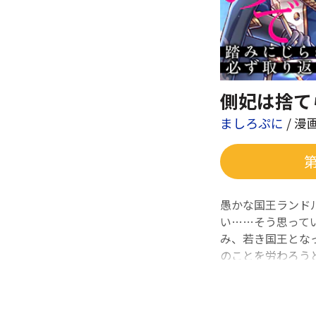
側妃は捨て
ましろぷに
/ 漫
愚かな国王ランド
い……そう思って
み、若き国王とな
のことを労わろう
なかったことにす
きずり下ろすため
認められ、順風満帆