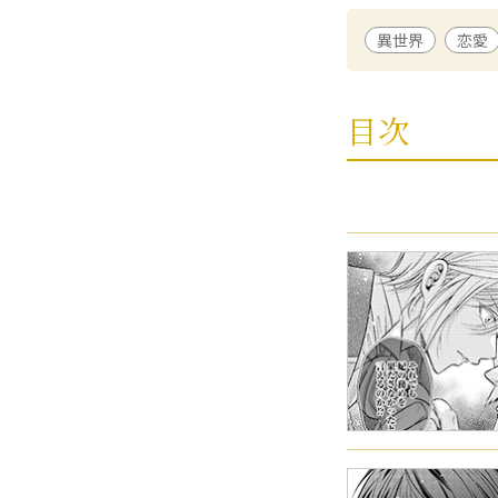
して、新天地から
異世界
恋愛
ましろぷに
/ 漫画
華やかで美しい人
目次
画家。代表作に『宰
づくりとおうちカ
なか
/ 原作
滋賀県在住。20
家で飼う猫と柴犬