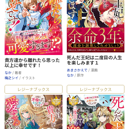
死んだ王妃は二度目の人生
貴方達から離れたら思った
を楽しみます１
以上に幸せです！
あまさかえで
/ 漫画
なか
/ 著者
なか
/ 原作
梅之シイ
/ イラスト
レジーナブックス
レジーナブックス