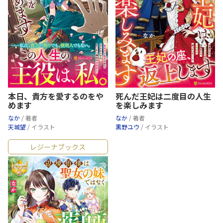
本日、貴方を愛するのをや
死んだ王妃は二度目の人生
めます
を楽しみます
なか
/ 著者
なか
/ 著者
天城望
/ イラスト
黒野ユウ
/ イラスト
レジーナブックス