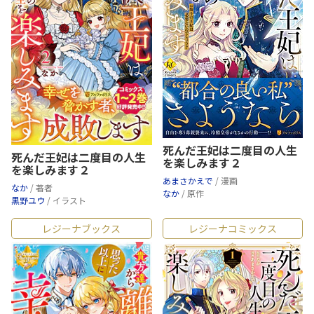
死んだ王妃は二度目の人生
死んだ王妃は二度目の人生
を楽しみます２
を楽しみます２
あまさかえで
/ 漫画
なか
/ 著者
なか
/ 原作
黒野ユウ
/ イラスト
レジーナブックス
レジーナコミックス