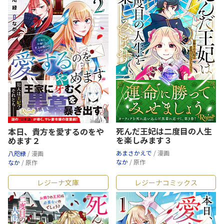
死んだ王妃は二度目の人生
本日、貴方を愛するのをや
を楽しみます３
めます２
あまさかえで
/ 漫画
八咫緑
/ 漫画
なか
/ 原作
なか
/ 原作
レジーナ文庫
レジーナコミックス