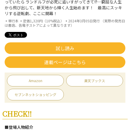
っていたら ランドルフが必死に追いすがってきて――!? 窮屈な人生
から飛び出して、新天地から輝く人生始めます！ 最高にスッキ
リする逆転劇、ここに開幕！
▪単行本 ▪定価1,320円（10%税込） ▪2024年3月05日発行 （実際の発売日
は書店、各電子ストアによって異なります）
試し読み
連載ページはこちら
Amazon
楽天ブックス
セブンネットショッピング
CHECK!!
■登場人物紹介