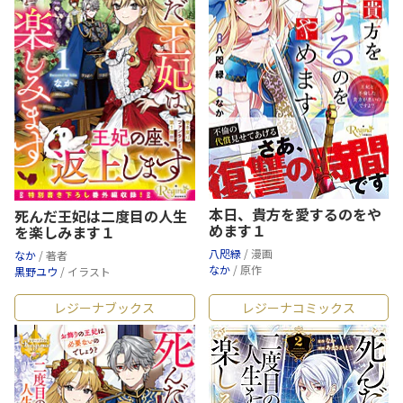
本日、貴方を愛するのをや
死んだ王妃は二度目の人生
めます１
を楽しみます１
八咫緑
/ 漫画
なか
/ 著者
なか
/ 原作
黒野ユウ
/ イラスト
レジーナブックス
レジーナコミックス