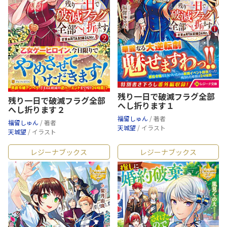
残り一日で破滅フラグ全部
残り一日で破滅フラグ全部
へし折ります１
へし折ります２
福留しゅん
/ 著者
福留しゅん
/ 著者
天城望
/ イラスト
天城望
/ イラスト
レジーナブックス
レジーナブックス