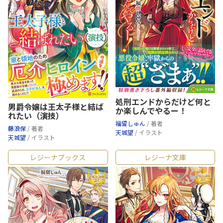
処刑エンドからだけど何と
男爵令嬢は王太子様と結ば
か楽しんでやるー！
れたい（演技）
福留しゅん
/ 著者
藤浪保
/ 著者
天城望
/ イラスト
天城望
/ イラスト
レジーナブックス
レジーナ文庫