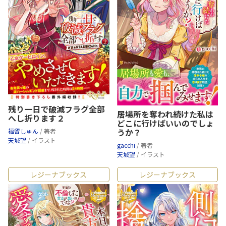
残り一日で破滅フラグ全部
居場所を奪われ続けた私は
へし折ります２
どこに行けばいいのでしょ
うか？
福留しゅん
/ 著者
天城望
/ イラスト
gacchi
/ 著者
天城望
/ イラスト
レジーナブックス
レジーナブックス