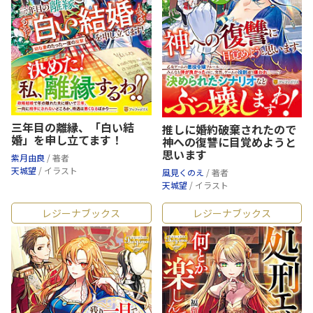
三年目の離縁、「白い結
推しに婚約破棄されたので
婚」を申し立てます！
神への復讐に目覚めようと
思います
紫月由良
/ 著者
天城望
/ イラスト
風見くのえ
/ 著者
天城望
/ イラスト
レジーナブックス
レジーナブックス