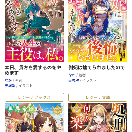
本日、貴方を愛するのをや
側妃は捨てられましたので
めます
なか
/ 著者
なか
/ 著者
天城望
/ イラスト
天城望
/ イラスト
レジーナブックス
レジーナ文庫