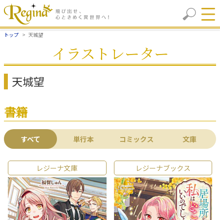
トップ
天城望
イラストレーター
天城望
書籍
すべて
単行本
コミックス
文庫
レジーナ文庫
レジーナブックス