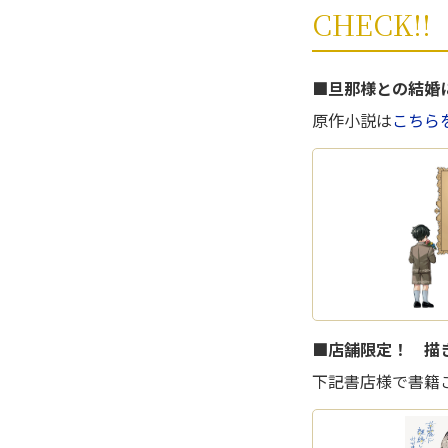
CHECK!!
■旦那様との結婚に
原作小説は
こちらを
■店舗限定！ 描
下記書店様で書籍