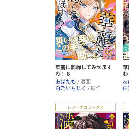
華麗に離縁してみせます
華
わ！６
わ
あばたも
/ 漫画
あ
白乃いちじく
/ 原作
白
レジーナコミックス