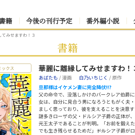
書籍
今後の刊行予定
番外編小説
してみせますわ！３
書籍
華麗に離縁してみせますわ！
ミックス
あばたも
/ 漫画
白乃いちじく
/ 原作
旦那様はイケメン妻に完全降伏!!?
父の命令で、没落しかけのバークレア伯爵に
女は、自分に見合う男になろうともがく夫・
ましく思っており、彼を支えることを決意す
謎多きローザの父・ドルシア子爵の正体が、
元王太子であることが判明。「お前を鍛えた
でも生き残らせるためだ」――ドルシア子爵が