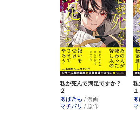
私が死んで満足ですか？
私
２
１
あばたも
/ 漫画
あ
マチバリ
/ 原作
マ