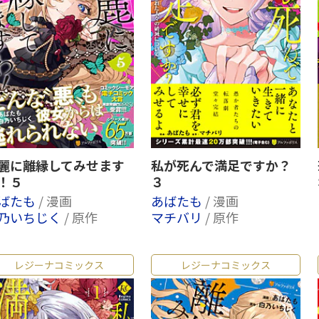
麗に離縁してみせます
私が死んで満足ですか？
！５
３
ばたも
/ 漫画
あばたも
/ 漫画
乃いちじく
/ 原作
マチバリ
/ 原作
レジーナコミックス
レジーナコミックス