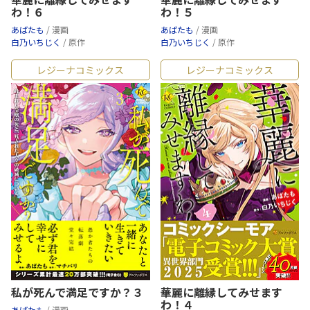
わ！６
わ！５
あばたも
/ 漫画
あばたも
/ 漫画
白乃いちじく
/ 原作
白乃いちじく
/ 原作
レジーナコミックス
レジーナコミックス
私が死んで満足ですか？３
華麗に離縁してみせます
わ！４
あばたも
/ 漫画