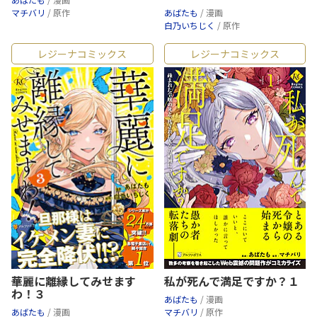
マチバリ
/ 原作
あばたも
/ 漫画
白乃いちじく
/ 原作
レジーナコミックス
レジーナコミックス
華麗に離縁してみせます
私が死んで満足ですか？１
わ！３
あばたも
/ 漫画
あばたも
/ 漫画
マチバリ
/ 原作