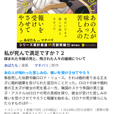
私が死んで満足ですか？２
疎まれた令嬢の死と、残された人々の破滅について
あばたも
/ 漫画
マチバリ
/ 原作
あの人が味わった苦しみの、報いを受けさせてやろう
事故死した伯爵令嬢ロロナ・リュース。それは婚約者である王太
子に婚約破棄を告げられた翌日のことだった。ロロナの妹や婚約
者の王太子が彼女の死を喜ぶ一方、隣国のステラ帝国の第三皇
子・アステルはロロナの死の真相を探り、彼女が受けた苦しみの
報いを受けさせてやろうと暗躍を始める。ロロナの死が彼らにも
たらすものは――!?
▪コミックス ▪定価770円（10%税込） ▪2024年12月31日発行 （実際の発
売日は書店、各電子ストアによって異なります）