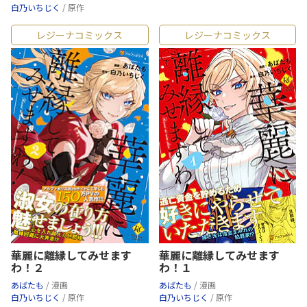
白乃いちじく
/ 原作
レジーナコミックス
レジーナコミックス
華麗に離縁してみせます
華麗に離縁してみせます
わ！２
わ！１
あばたも
/ 漫画
あばたも
/ 漫画
白乃いちじく
/ 原作
白乃いちじく
/ 原作