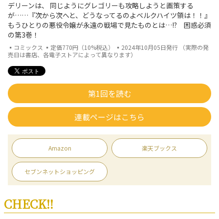
デリーンは、 同じようにグレゴリーも攻略しようと画策する
が……『次から次へと、どうなってるのよベルクハイツ領は！！』
もうひとりの悪役令嬢が永遠の戦場で見たものとは…!? 困惑必須
の第3巻！
▪コミックス ▪定価770円（10%税込） ▪2024年10月05日発行 （実際の発
売日は書店、各電子ストアによって異なります）
第1回を読む
連載ページはこちら
Amazon
楽天ブックス
セブンネットショッピング
CHECK!!