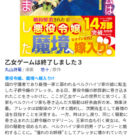
乙女ゲームは終了しました３
丸山詩葡
/ 漫画
悠十
/ 原作
悪役令嬢、魔境へ嫁入り!?
国の守護者であり最強一家と謳われるベルクハイツ家の娘に転生
した子爵令嬢のアレッタ。ある日、悪役令嬢の断罪劇に巻き込ま
れたことをきっかけに、ここが乙女ゲームの世界だと気づく。王
家もベルクハイツ家も巻き込んだ大騒動は紆余曲折の末、無事決
着。 アレッタは幼馴染のフリオと婚約し、次期当主として最強の
道を目指すことを決意する。 一方、時は少し戻り、同じく騒動に
巻き込まれた公爵令嬢のマデリーン。王家の血も引く彼女は、今
回の騒動を収めるため、ベルクハイツ家の四男・グレゴリーと婚
約することに。”憧れのお姉様”としてアレッタに懐かれていたマ