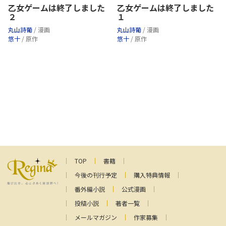
乙女ゲームは終了しました
乙女ゲームは終了しました
２
１
丸山詩葡
/ 漫画
丸山詩葡
/ 漫画
悠十
/ 原作
悠十
/ 原作
TOP
書籍
今後の刊行予定
購入特典情報
番外編小説
公式漫画
投稿小説
著者一覧
メールマガジン
作家募集