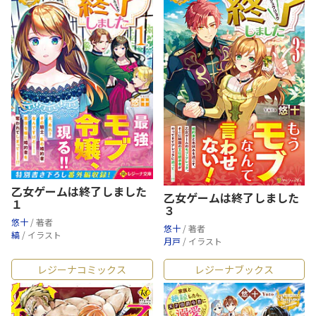
乙女ゲームは終了しました
乙女ゲームは終了しました
１
３
悠十
/ 著者
悠十
/ 著者
縞
/ イラスト
月戸
/ イラスト
レジーナコミックス
レジーナブックス