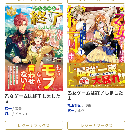
乙女ゲームは終了しました
乙女ゲームは終了しました
１
３
丸山詩葡
/ 漫画
悠十
/ 著者
悠十
/ 原作
月戸
/ イラスト
レジーナブックス
レジーナブックス