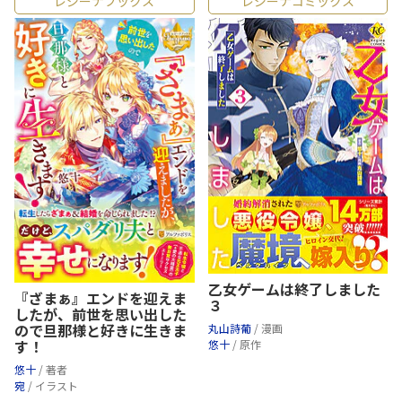
レジーナブックス
レジーナコミックス
乙女ゲームは終了しました
『ざまぁ』エンドを迎えま
３
したが、前世を思い出した
ので旦那様と好きに生きま
丸山詩葡
/ 漫画
す！
悠十
/ 原作
悠十
/ 著者
宛
/ イラスト