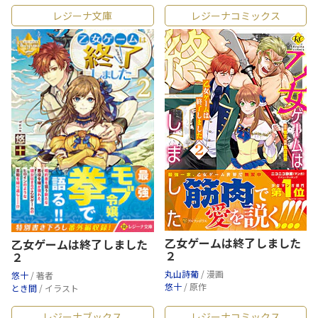
レジーナ文庫
レジーナコミックス
乙女ゲームは終了しました
乙女ゲームは終了しました
２
２
丸山詩葡
/ 漫画
悠十
/ 著者
悠十
/ 原作
とき間
/ イラスト
レジーナブックス
レジーナコミックス