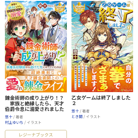
乙女ゲームは終了しました
錬金術師の成り上がり！？
２
家族と絶縁したら、天才
伯爵令息に溺愛されました
悠十
/ 著者
とき間
/ イラスト
悠十
/ 著者
村上ゆいち
/ イラスト
レジーナブックス