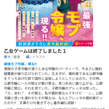
乙女ゲームは終了しました１
悠十
/ 著者
縞
/ イラスト
最強モブ令嬢、現る!!
貴族の子息令嬢が通うとある学園のパーティーで、今まさに婚約
破棄劇が繰り広げられていた。王太子が、婚約者である公爵令嬢
をでっちあげの罪で国外に追放しようとしているのだ。その時、
公爵令嬢に一人の騎士が駆け寄る。見つめ合い盛り上がる、公爵
令嬢と騎士。それを見ていた、子爵令嬢のアレッタは思った。
『え、あれ？ その騎士、私の婚約者なんですけど……』。公爵
令嬢と想いを通わせたその騎士は、なんとアレッタの婚約者だっ
たのだ!! 文庫だけの書き下ろし番外編も収録！
▪文庫 ▪定価704円（10%税込） ▪2023年6月20日発行 （実際の発売日は書