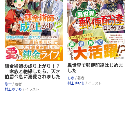
異世界で郵便配達はじめま
錬金術師の成り上がり！？
した
家族と絶縁したら、天才
伯爵令息に溺愛されました
しき
/ 著者
村上ゆいち
/ イラスト
悠十
/ 著者
村上ゆいち
/ イラスト