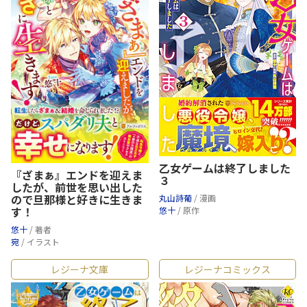
乙女ゲームは終了しました
『ざまぁ』エンドを迎えま
３
したが、前世を思い出した
ので旦那様と好きに生きま
丸山詩葡
/ 漫画
す！
悠十
/ 原作
悠十
/ 著者
宛
/ イラスト
レジーナ文庫
レジーナコミックス