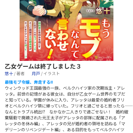
乙女ゲームは終了しました３
悠十
/ 著者
月戸
/ イラスト
最強モブ令嬢、奔走する!!
ウィンウッド王国最強の一族、ベルクハイツ家の次期当主・アレ
ッタ。前世の記憶がある彼女は、自分が乙女ゲーム世界のモブだ
と知っている。学園が休みに入り、アレッタは最愛の婚約者フリ
オとベルクハイツ領に帰っていた。フリオと過ごせると思ったら――
なんとトラブル続出!? なかなか二人きりで過ごせない！ 婚約破
棄騒動で廃嫡された元王太子がアレッタの部隊に配属される「ア
レッタの冬休み編」、アレッタの兄が婚約者の領地を訪ねる「マ
デリーンのリベンジデート編」、ある目的をもってベルクハイツ