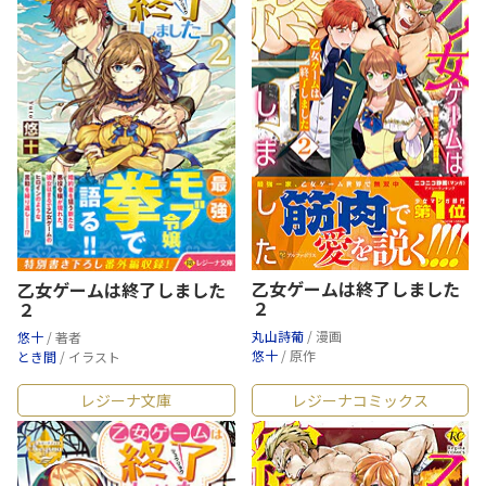
乙女ゲームは終了しました
乙女ゲームは終了しました
２
２
丸山詩葡
/ 漫画
悠十
/ 著者
悠十
/ 原作
とき間
/ イラスト
レジーナ文庫
レジーナコミックス