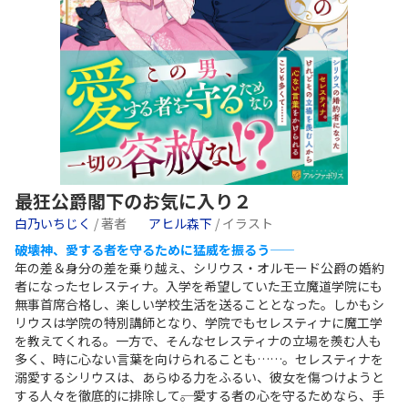
最狂公爵閣下のお気に入り２
白乃いちじく
/ 著者
アヒル森下
/ イラスト
破壊神、愛する者を守るために猛威を振るう――
年の差＆身分の差を乗り越え、シリウス・オルモード公爵の婚約
者になったセレスティナ。入学を希望していた王立魔道学院にも
無事首席合格し、楽しい学校生活を送ることとなった。しかもシ
リウスは学院の特別講師となり、学院でもセレスティナに魔工学
を教えてくれる。一方で、そんなセレスティナの立場を羨む人も
多く、時に心ない言葉を向けられることも……。セレスティナを
溺愛するシリウスは、あらゆる力をふるい、彼女を傷つけようと
する人々を徹底的に排除して――。愛する者の心を守るためなら、手