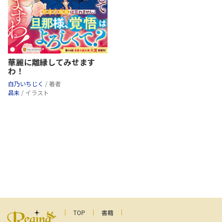
華麗に離縁してみせます
わ！
白乃いちじく
/ 著者
昌未
/ イラスト
TOP
書籍