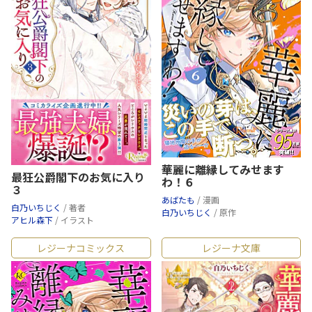
華麗に離縁してみせます
最狂公爵閣下のお気に入り
わ！６
３
あばたも
/ 漫画
白乃いちじく
/ 著者
白乃いちじく
/ 原作
アヒル森下
/ イラスト
レジーナコミックス
レジーナ文庫