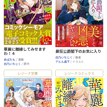
華麗に離縁してみせます
最狂公爵閣下のお気に入り
わ！４
白乃いちじく
/ 著者
あばたも
/ 漫画
アヒル森下
/ イラスト
白乃いちじく
/ 原作
レジーナ文庫
レジーナコミックス