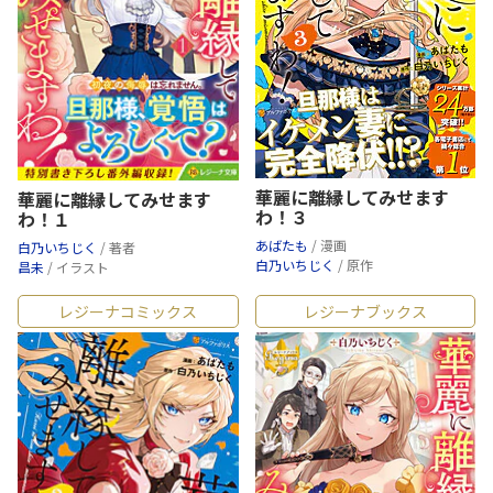
華麗に離縁してみせます
華麗に離縁してみせます
わ！３
わ！１
あばたも
/ 漫画
白乃いちじく
/ 著者
白乃いちじく
/ 原作
昌未
/ イラスト
レジーナコミックス
レジーナブックス