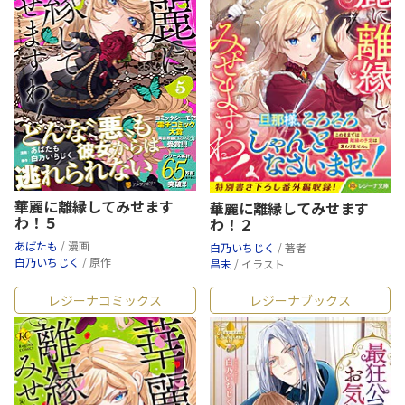
華麗に離縁してみせます
華麗に離縁してみせます
わ！５
わ！２
あばたも
/ 漫画
白乃いちじく
/ 著者
白乃いちじく
/ 原作
昌未
/ イラスト
レジーナコミックス
レジーナブックス