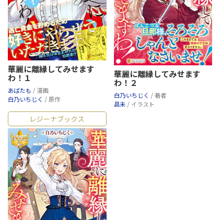
華麗に離縁してみせます
華麗に離縁してみせます
わ！１
わ！２
あばたも
/ 漫画
白乃いちじく
/ 著者
白乃いちじく
/ 原作
昌未
/ イラスト
レジーナブックス