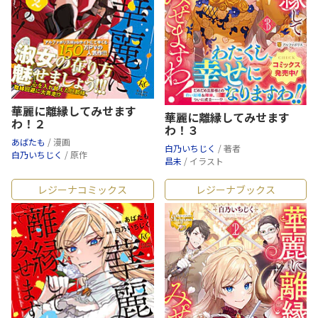
華麗に離縁してみせます
華麗に離縁してみせます
わ！２
わ！３
あばたも
/ 漫画
白乃いちじく
/ 著者
白乃いちじく
/ 原作
昌未
/ イラスト
レジーナコミックス
レジーナブックス