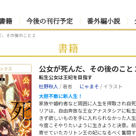
書籍
今後の刊行予定
番外編小説
だ、その後のこと２
書籍
公女が死んだ、その後のこと
ックス
転生公女は王妃を目指す
杜野秋人
/ 著者
にゃまそ
/ イラスト
大胆不敵に新人生！
家族や婚約者など周囲に人生を搾取され自死
リアは、自由奔放な王女アナスタシアに転生
きず欲しいものを手に入れられなかった人生
今度こそやりたいように生きようと決意。前
寄せていたカリトン王の妃になるべく奮闘す