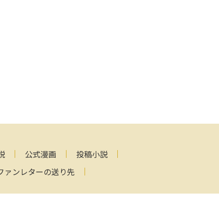
説
公式漫画
投稿小説
ファンレターの送り先
ved.