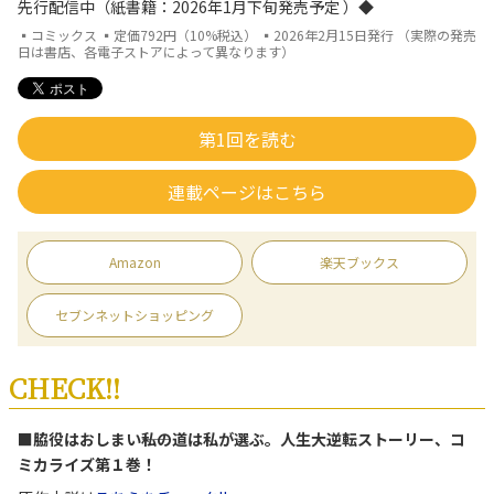
先行配信中（紙書籍：2026年1月下旬発売予定 ）◆
▪コミックス ▪定価792円（10%税込） ▪2026年2月15日発行 （実際の発売
日は書店、各電子ストアによって異なります）
第1回を読む
連載ページはこちら
Amazon
楽天ブックス
セブンネットショッピング
CHECK!!
■脇役はおしまい――私の道は私が選ぶ。人生大逆転ストーリー、コ
ミカライズ第１巻！