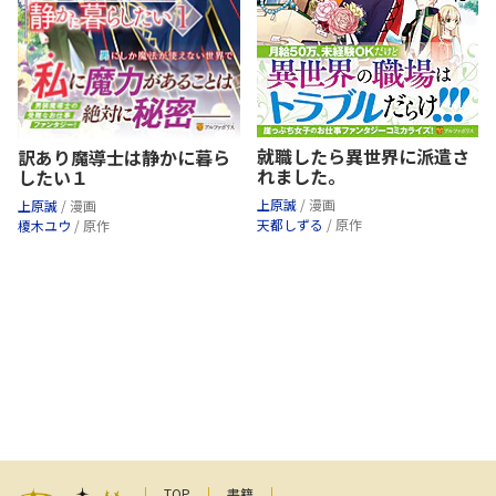
就職したら異世界に派遣さ
訳あり魔導士は静かに暮ら
れました。
したい１
上原誠
/ 漫画
上原誠
/ 漫画
天都しずる
/ 原作
榎木ユウ
/ 原作
TOP
書籍