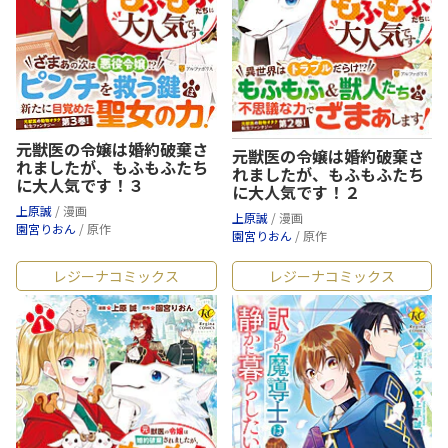
元獣医の令嬢は婚約破棄さ
元獣医の令嬢は婚約破棄さ
れましたが、もふもふたち
れましたが、もふもふたち
に大人気です！３
に大人気です！２
上原誠
/ 漫画
上原誠
/ 漫画
園宮りおん
/ 原作
園宮りおん
/ 原作
レジーナコミックス
レジーナコミックス