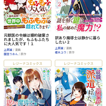
元獣医の令嬢は婚約破棄さ
訳あり魔導士は静かに暮ら
れましたが、もふもふたち
したい２
に大人気です！１
上原誠
/ 漫画
上原誠
/ 漫画
榎木ユウ
/ 原作
園宮りおん
/ 原作
レジーナコミックス
レジーナコミックス