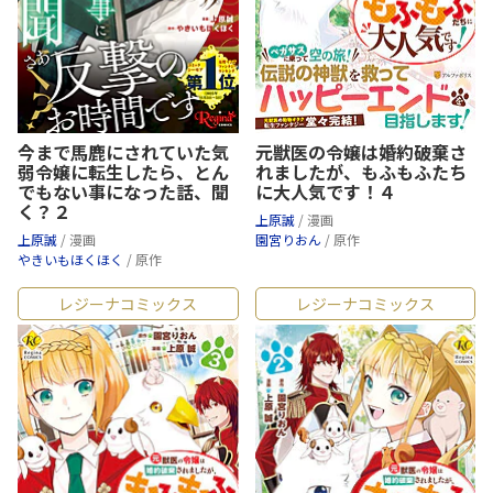
今まで馬鹿にされていた気
元獣医の令嬢は婚約破棄さ
弱令嬢に転生したら、とん
れましたが、もふもふたち
でもない事になった話、聞
に大人気です！４
く？２
上原誠
/ 漫画
上原誠
/ 漫画
園宮りおん
/ 原作
やきいもほくほく
/ 原作
レジーナコミックス
レジーナコミックス