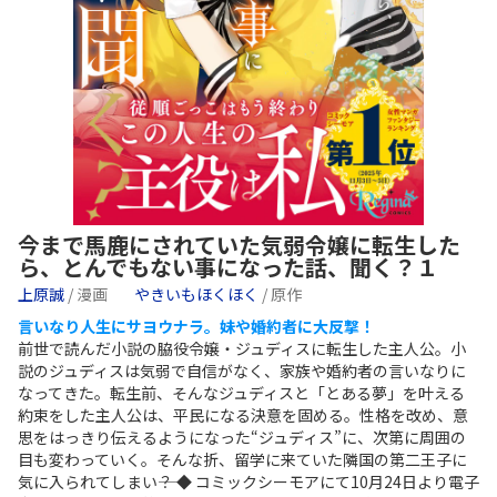
今まで馬鹿にされていた気弱令嬢に転生した
ら、とんでもない事になった話、聞く？１
上原誠
/ 漫画
やきいもほくほく
/ 原作
言いなり人生にサヨウナラ。妹や婚約者に大反撃！
前世で読んだ小説の脇役令嬢・ジュディスに転生した主人公。小
説のジュディスは気弱で自信がなく、家族や婚約者の言いなりに
なってきた。転生前、そんなジュディスと「とある夢」を叶える
約束をした主人公は、平民になる決意を固める。性格を改め、意
思をはっきり伝えるようになった“ジュディス”に、次第に周囲の
目も変わっていく。そんな折、留学に来ていた隣国の第二王子に
気に入られてしまい――？ ◆ コミックシーモアにて10月24日より電子