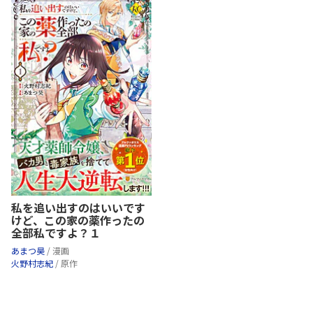
私を追い出すのはいいです
けど、この家の薬作ったの
全部私ですよ？１
あまつ昊
/ 漫画
火野村志紀
/ 原作