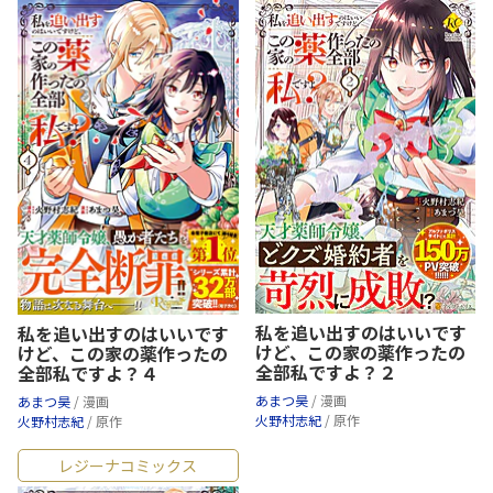
私を追い出すのはいいです
私を追い出すのはいいです
けど、この家の薬作ったの
けど、この家の薬作ったの
全部私ですよ？２
全部私ですよ？４
あまつ昊
/ 漫画
あまつ昊
/ 漫画
火野村志紀
/ 原作
火野村志紀
/ 原作
レジーナコミックス