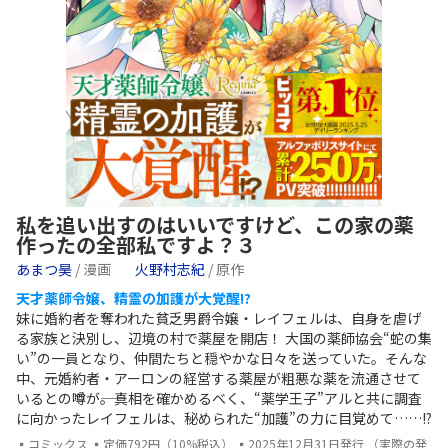
私を追い出すのはいいですけど、この家の薬
作ったの全部私ですよ？３
あまつ昊
/ 漫画
火野村志紀
/ 原作
天才薬師令嬢、精霊の加護が大覚醒!?
妹に婚約者を奪われた貧乏男爵令嬢・レイフェルは、自身を虐げ
る家族と決別し、辺境の村で薬屋を開店！ 大国の薬師協会“蛇の集
い”の一員となり、仲間たちと穏やかな日々を送っていた。そんな
中、元婚約者・アーロンの経営する薬屋が粗悪な薬を流通させて
いるとの噂が――。真相を確かめるべく、“薬学王子”アルと共に調査
に向かったレイフェルは、秘められた“加護”の力に目覚めて……!?
▪コミックス ▪定価792円（10%税込） ▪2025年12月31日発行 （実際の発