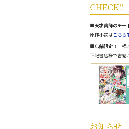
CHECK!!
■天才薬師のチー
原作小説は
こちらを
■店舗限定！ 描
下記書店様で書籍
お知らせ