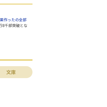
薬作ったの全部
万8千部突破とな
文庫