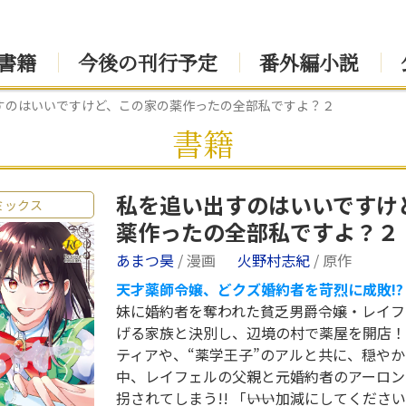
書籍
今後の刊行予定
番外編小説
すのはいいですけど、この家の薬作ったの全部私ですよ？２
書籍
私を追い出すのはいいですけ
ミックス
薬作ったの全部私ですよ？２
あまつ昊
/ 漫画
火野村志紀
/ 原作
天才薬師令嬢、どクズ婚約者を苛烈に成敗!?
妹に婚約者を奪われた貧乏男爵令嬢・レイフ
げる家族と決別し、辺境の村で薬屋を開店！
ティアや、“薬学王子”のアルと共に、穏や
中、レイフェルの父親と元婚約者のアーロン
拐されてしまう!! 「――いい加減にしてくだ