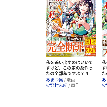
私を追い出すのはいいで
私
すけど、この家の薬作っ
す
たの全部私ですよ？４
た
あまつ昊
/ 漫画
あ
火野村志紀
/ 原作
火