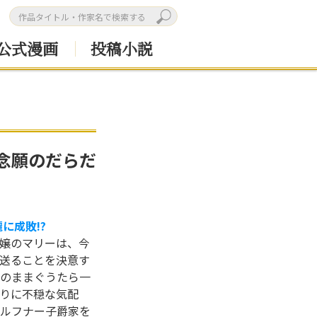
公式漫画
投稿小説
念願のだらだ
に成敗!?
嬢のマリーは、今
送ることを決意す
のままぐうたら一
わりに不穏な気配
ルフナー子爵家を