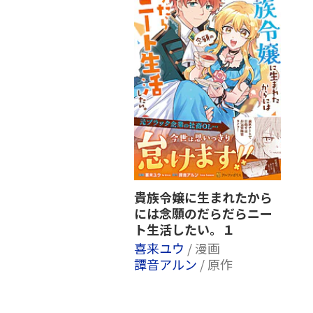
貴族令嬢に生まれたから
には念願のだらだらニー
ト生活したい。１
喜来ユウ
/ 漫画
譚音アルン
/ 原作