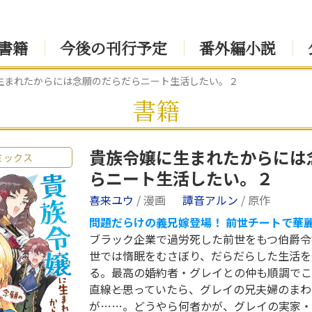
書籍
今後の刊行予定
番外編小説
生まれたからには念願のだらだらニート生活したい。２
書籍
貴族令嬢に生まれたからには
ミックス
らニート生活したい。２
喜来ユウ
/ 漫画
譚音アルン
/ 原作
問題だらけの義兄嫁登場！ 前世チートで華麗
ブラック企業で過労死した前世をもつ伯爵令
世では惰眠をむさぼり、だらだらした生活を
る。最高の婚約者・グレイとの仲も順調でこ
直線――と思っていたら、グレイの兄夫婦のま
が……。どうやら何者かが、グレイの実家・