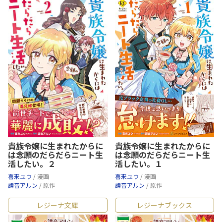
貴族令嬢に生まれたからに
貴族令嬢に生まれたからに
は念願のだらだらニート生
は念願のだらだらニート生
活したい。２
活したい。１
喜来ユウ
/ 漫画
喜来ユウ
/ 漫画
譚音アルン
/ 原作
譚音アルン
/ 原作
レジーナ文庫
レジーナブックス