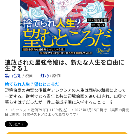
追放された最強令嬢は、新たな人生を自由に
生きる１
黒百合姫
/ 漫画
灯乃
/ 原作
捨てられ人生？望むところだ
辺境伯家の完璧な後継者アレクシアの人生は両親の離縁によって
一変する。従者である青年と共に辺境伯家を追い出され、山奥で
暮らすはずだったが…兵士養成学園に入学することに…!?
▪コミックス ▪定価792円（10%税込） ▪2026年3月15日発行 （実際の発売
日は書店、各電子ストアによって異なります）