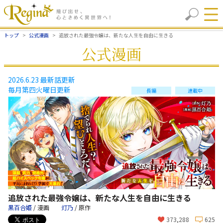
トップ
公式漫画
追放された最強令嬢は、新たな人生を自由に生きる
公式漫画
2026.6.23 最新話更新
毎月第四火曜日更新
長編
連載中
追放された最強令嬢は、新たな人生を自由に生きる
黒百合姫
/ 漫画
灯乃
/ 原作
373,288
625