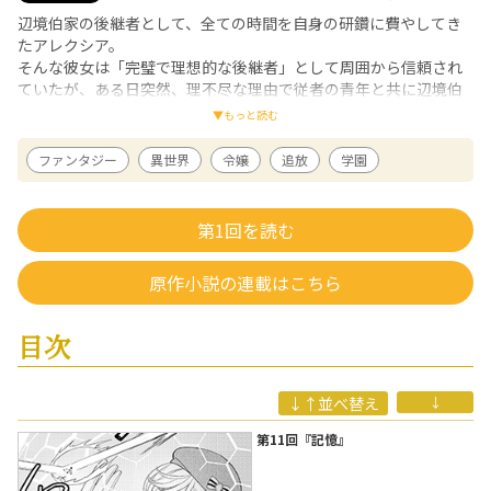
辺境伯家の後継者として、全ての時間を自身の研鑽に費やしてき
たアレクシア。
そんな彼女は「完璧で理想的な後継者」として周囲から信頼され
ていたが、ある日突然、理不尽な理由で従者の青年と共に辺境伯
家を追い出されることになってしまう。
▼もっと読む
平民として平穏な人生を送るため、王都にある学園に身を寄せる
ことにするが、頭脳明晰で優れた戦闘力を持つアレクシアは周囲
ファンタジー
異世界
令嬢
追放
学園
からの注目の的となってしまい……。
無自覚最強令嬢の爽快ファンタジー、待望のコミカライズ！
第1回を読む
黒百合姫
/ 漫画
石川県出身。幅広いタッチと巧みな人物描写が持ち味の二人組。
原作小説の連載はこちら
主な作品に『物語の中の人』（全13巻・アルファポリス刊）がある。
灯乃
/ 原作
目次
北海道在住。2011年よりWebにて小説の発表をはじめ、2013年出版デビ
ューに至る。特技は蕎麦打ち。ただし、蕎麦つゆは作れない。
↓↑並べ替え
↓
第11回『記憶』