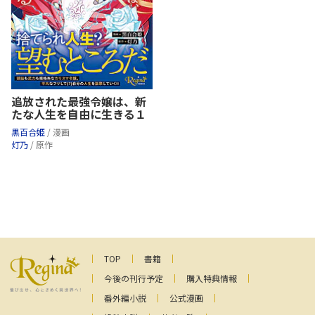
追放された最強令嬢は、新
たな人生を自由に生きる１
黒百合姫
/ 漫画
灯乃
/ 原作
TOP
書籍
今後の刊行予定
購入特典情報
番外編小説
公式漫画