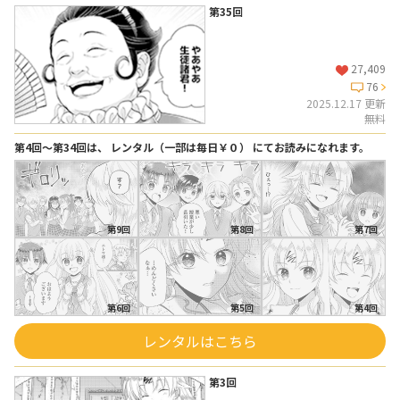
第35回
27,409
76
2025.12.17 更新
無料
第4回〜第34回は、 レンタル（一部は毎日￥０） にてお読みになれます。
第9回
第8回
第7回
第6回
第5回
第4回
レンタルはこちら
第3回