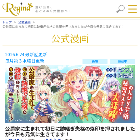
トップ
公式漫画
公爵家に生まれて初日に跡継ぎ失格の烙印を押されましたが今日も元気に生きてます！
公式漫画
2026.6.24 最新話更新
毎月第３水曜日更新
長編
連載中
公爵家に生まれて初日に跡継ぎ失格の烙印を押されました
が今日も元気に生きてます！