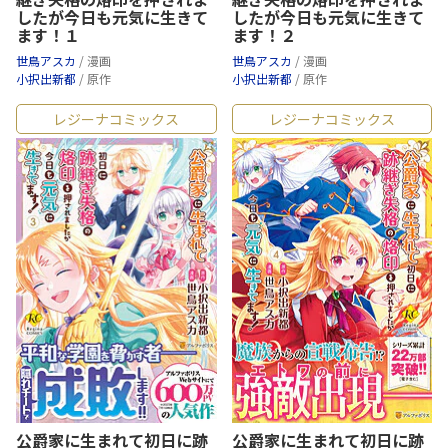
したが今日も元気に生きて
したが今日も元気に生きて
ます！１
ます！２
世鳥アスカ
/ 漫画
世鳥アスカ
/ 漫画
小択出新都
/ 原作
小択出新都
/ 原作
レジーナコミックス
レジーナコミックス
公爵家に生まれて初日に跡
公爵家に生まれて初日に跡