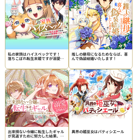
私の家族はハイスペックです！
推しの継母になるためならば、喜
落ちこぼれ転生末姫ですが溺愛さ
んで偽装結婚いたします！
れつつ世界救っちゃいます！
出来損ない令嬢に転生したギャル
異界の姫巫女はパティシエール
が見返すために努力した結果、溺