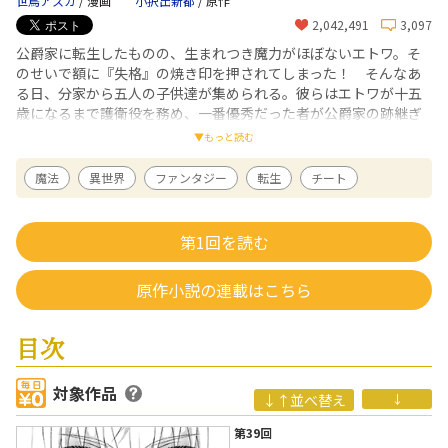
世鳥アスカ
/ 漫画
小択出新都
/ 原作
2,042,491
3,097
公爵家に転生したものの、生まれつき魔力がほぼないエトワ。そ
のせいで額に『失格』の焼き印を押されてしまった！ そんなあ
る日、分家から五人の子供達が集められる。彼らはエトワが十五
歳になるまで護衛役を務め、一番優秀だった者が公爵家の跡継ぎ
になるという。けれどエトワには、本人もすっかり忘れていたけ
▼もっと読む
れど、神さまからもらったすごい能力があって――!? 最強キッズ達の
ほのぼのファンタジー、待望のコミカライズ！
魔法
異世界
ファンタジー
転生
チート
世鳥アスカ
/ 漫画
エッセイ漫画『アラスカ・ワンダホー！』（イースト・プレス）、女性向
第1回を読む
けファンタジー漫画『美食の聖女様』(原作：山梨ネコ、アルファポリス、
全２巻)など、多彩なジャンルで活躍中。現在は「公爵家に生まれて初日に
跡継ぎ失格の烙印を押されましたが今日も元気に生きてます！」（原作：
原作小説の連載はこちら
小択出新都、アルファポリス、～２巻）を好評連載中。
小択出新都
/ 原作
2010年よりweb上で小説を連載開始。2016年に「わたしはふたつめの人
目次
生をあるく！」（アース・スターノベル）で出版デビュー。趣味はアニメ
観賞とYouTubeを見ること。
対象作品
↓↑並べ替え
↓
第39回