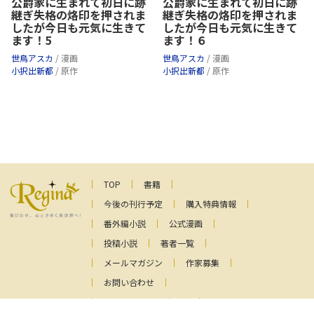
公爵家に生まれて初日に跡
公爵家に生まれて初日に跡
継ぎ失格の烙印を押されま
継ぎ失格の烙印を押されま
したが今日も元気に生きて
したが今日も元気に生きて
ます！5
ます！６
世鳥アスカ
/ 漫画
世鳥アスカ
/ 漫画
小択出新都
/ 原作
小択出新都
/ 原作
TOP
書籍
今後の刊行予定
購入特典情報
番外編小説
公式漫画
投稿小説
著者一覧
メールマガジン
作家募集
お問い合わせ
ファンレターの送り先