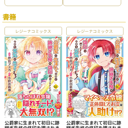
愛されてますけど何か文句ある？
書籍
レジーナコミックス
レジーナコミックス
公爵家に生まれて初日に跡
公爵家に生まれて初日に跡
継ぎ失格の烙印を押されま
継ぎ失格の烙印を押されま