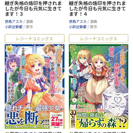
継ぎ失格の烙印を押されま
継ぎ失格の烙印を押されま
したが今日も元気に生きて
したが今日も元気に生きて
ます！３
ます！４
世鳥アスカ
/ 漫画
世鳥アスカ
/ 漫画
小択出新都
/ 原作
小択出新都
/ 原作
レジーナコミックス
レジーナコミックス