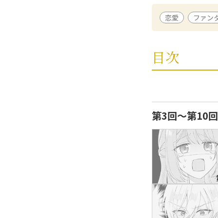
かしい葵
/ 漫画
恋愛
ファン
可愛らしく繊細な
約破棄をご所望です
「推し」が結婚相手
目次
あねもね
/ 原作
2016年に、じゅ
ローズ）で出版デ
第3回〜第10