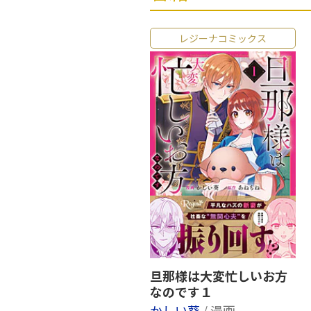
レジーナコミックス
旦那様は大変忙しいお方
なのです１
かしい葵
/ 漫画