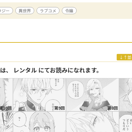
タジー
異世界
ラブコメ
令嬢
絵柄を持ち味に、主に漫画作品を中心に活躍中。代表作に『悪役令嬢は
』（ZERO-SUMコミックス／一迅社刊）『天才魔術師様に一途に溺
なんて、解釈違いです！～』（comic スピラ／ファンギルド刊）など
り名義にて「目覚めたら悪役令嬢でした!? ～平凡だけど見せてやります
ビュー。好きなことは昼寝と夜寝る前のうたた寝と、夜寝ることです。
↓↑並
回は、 レンタル にてお読みになれます。
第10回
第9回
第8回