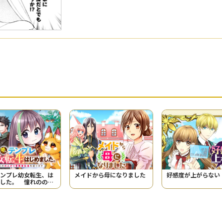
ンプレ幼女転生、は
メイドから母になりました
好感度が上がらない
した。 憧れののん
険者生活を送ります