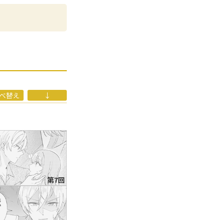
推しカプのために婚
愛されて困ってます～
がある。
大人力～」（アリアン
べ替え
↓
第7回