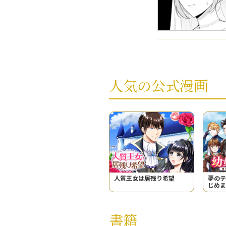
人気の公式漫画
人質王女は居残り希望
夢のテ
じめま
びり冒
書籍