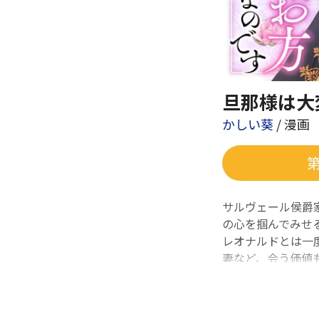
旦那様は大
かしい葵
/ 漫画
サルヴェール侯爵
の心を掴んでみせる
レオナルドとは一
妻など、会う価値
の部屋に“とある
意地を懸けた夫婦バ