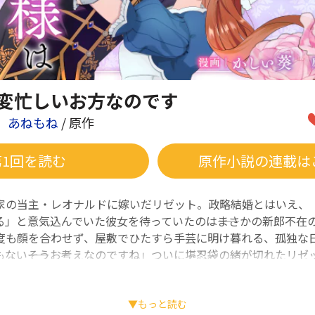
変忙しいお方なのです
あねもね
/ 原作
第1回を読む
原作小説の連載は
家の当主・レオナルドに嫁いだリゼット。政略結婚とはいえ、
」と意気込んでいた彼女を待っていたのは――まさかの新郎不在の
度も顔を合わせず、屋敷でひたすら手芸に明け暮れる、孤独な
もない――そうお考えなのですね」ついに堪忍袋の緒が切れたリゼ
罠”を仕掛け、華麗に宣戦布告！ 名門侯爵家を舞台に繰り広げ
トルが今、幕を開ける――!!
▼もっと読む