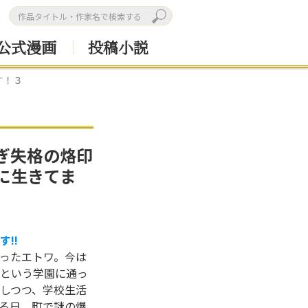
公式漫画
投稿小説
す！３
ぎ失格の烙印
に生きてま
!!
ったエトワ。今は
という学園に通っ
しつつ、学校生活
る日、町で謎の爆