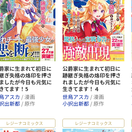
爵家に生まれて初日に
公爵家に生まれて初日に
継ぎ失格の烙印を押さ
跡継ぎ失格の烙印を押さ
ましたが今日も元気に
れましたが今日も元気に
きてます！5
生きてます！４
鳥アスカ
/ 漫画
世鳥アスカ
/ 漫画
択出新都
/ 原作
小択出新都
/ 原作
レジーナコミックス
レジーナコミックス