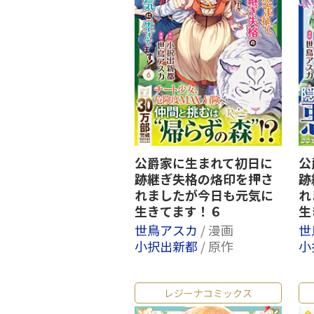
公爵家に生まれて初日に
公
跡継ぎ失格の烙印を押さ
跡
れましたが今日も元気に
れ
生きてます！６
生
世鳥アスカ
/ 漫画
世
小択出新都
/ 原作
小
レジーナコミックス