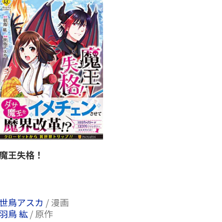
魔王失格！
世鳥アスカ
/ 漫画
羽鳥 紘
/ 原作