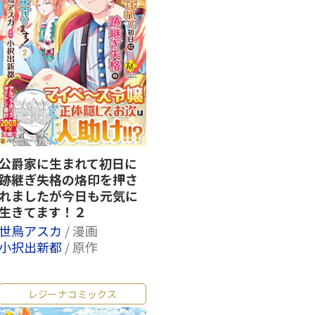
公爵家に生まれて初日に
跡継ぎ失格の烙印を押さ
れましたが今日も元気に
生きてます！２
世鳥アスカ
/ 漫画
小択出新都
/ 原作
レジーナコミックス