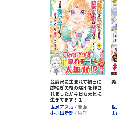
公爵家に生まれて初日に
美
跡継ぎ失格の烙印を押さ
れましたが今日も元気に
生きてます！１
世鳥アスカ
/ 漫画
世
小択出新都
/ 原作
山