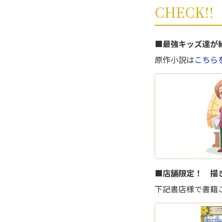
CHECK!!
■最強キッズ達が
原作小説は
こちらを
■店舗限定！ 描
下記書店様で書籍