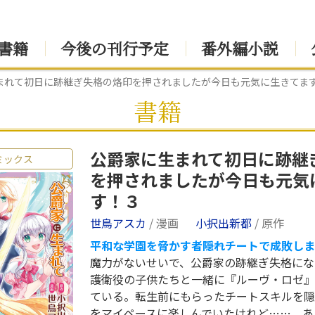
書籍
今後の刊行予定
番外編小説
まれて初日に跡継ぎ失格の烙印を押されましたが今日も元気に生きてま
書籍
公爵家に生まれて初日に跡継
ミックス
を押されましたが今日も元気
す！３
世鳥アスカ
/ 漫画
小択出新都
/ 原作
平和な学園を脅かす者――隠れチートで成敗します
魔力がないせいで、公爵家の跡継ぎ失格にな
護衛役の子供たちと一緒に『ルーヴ・ロゼ』
ている。転生前にもらったチートスキルを隠
をマイペースに楽しんでいたけれど……。あ