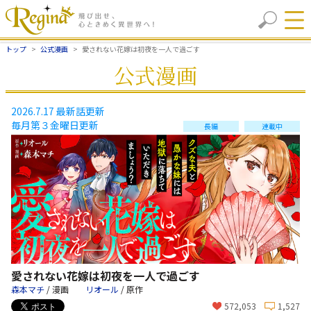
トップ
公式漫画
愛されない花嫁は初夜を一人で過ごす
公式漫画
2026.7.17 最新話更新
毎月第３金曜日更新
長編
連載中
愛されない花嫁は初夜を一人で過ごす
森本マチ
/ 漫画
リオール
/ 原作
572,053
1,527