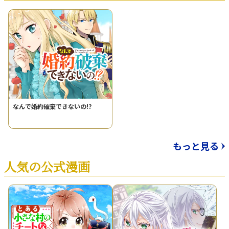
なんで婚約破棄できないの!?
もっと見る
人気の公式漫画