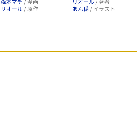
森本マチ
/ 漫画
リオール
/ 著者
リオール
/ 原作
あん穏
/ イラスト