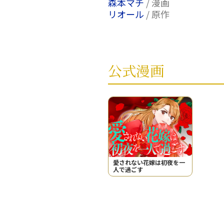
森本マチ
/ 漫画
リオール
/ 原作
公式漫画
愛されない花嫁は初夜を一
人で過ごす