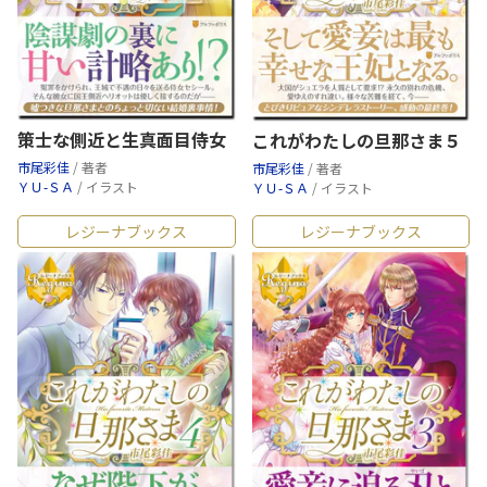
策士な側近と生真面目侍女
これがわたしの旦那さま５
市尾彩佳
/ 著者
市尾彩佳
/ 著者
ＹＵ-ＳＡ
/ イラスト
ＹＵ-ＳＡ
/ イラスト
レジーナブックス
レジーナブックス