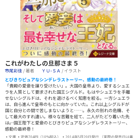
これがわたしの旦那さま５
市尾彩佳
/ 著者
ＹＵ-ＳＡ
/ イラスト
とびきりピュアなシンデレラストーリー、感動の最終巻！
「貴殿の愛妾を譲り受けたい」。大国の皇帝より、愛するシュエ
ラを人質として要求された国王シグルド。もはやシュエラを手離
せないシグルドは、それを退けるべく知恵を絞る。一方シュエラ
は、自ら進んで皇帝のもとに向かっていた。これ以上シグルドが
国と自分との間で苦しまないようと……。永久の別れの危機、そ
して最大のすれ違い。様々な苦難を経て、二人がたどり着いた先
は――。国王陛下と愛妾のとびきりピュアなシンデレラストーリー、
感動の最終巻！
▪文庫 ▪定価704円（10%税込） ▪2014年5月20日発行 （実際の発売日は書