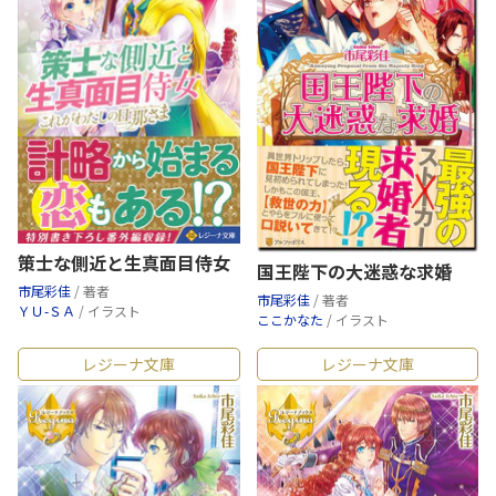
策士な側近と生真面目侍女
国王陛下の大迷惑な求婚
市尾彩佳
/ 著者
市尾彩佳
/ 著者
ＹＵ-ＳＡ
/ イラスト
ここかなた
/ イラスト
レジーナ文庫
レジーナ文庫