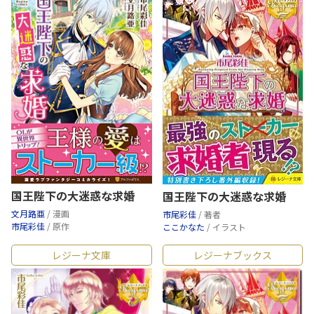
国王陛下の大迷惑な求婚
国王陛下の大迷惑な求婚
文月路亜
/ 漫画
市尾彩佳
/ 著者
市尾彩佳
/ 原作
ここかなた
/ イラスト
レジーナ文庫
レジーナブックス