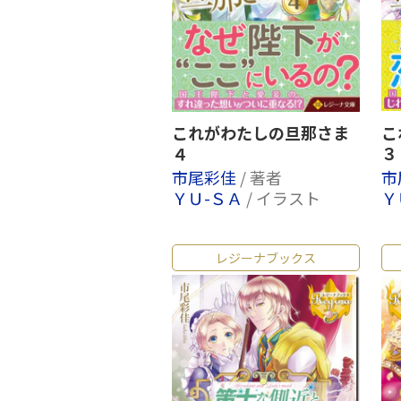
これがわたしの旦那さま
こ
４
３
市尾彩佳
/ 著者
市
ＹＵ-ＳＡ
/ イラスト
Ｙ
レジーナブックス