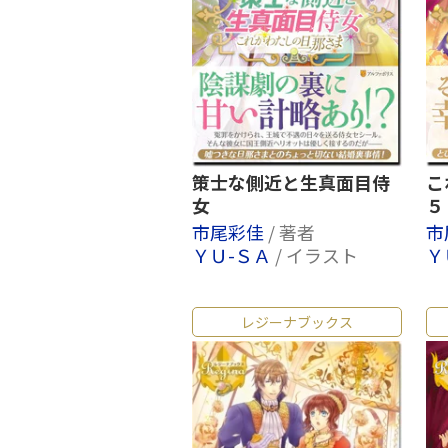
策士な側近と生真面目侍
こ
女
５
市尾彩佳
/ 著者
市
ＹＵ-ＳＡ
/ イラスト
Ｙ
レジーナブックス