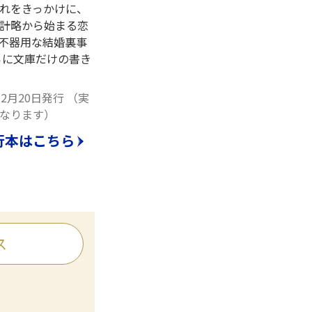
れをきっかけに、
 計略から始まる恋
と不器用な結婚裏事
らに文庫だけの書き
12月20日発行
（実
なります）
行本はこちら
ス