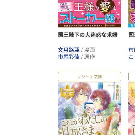
国王陛下の大迷惑な求婚
国
文月路亜
/ 漫画
市
市尾彩佳
/ 原作
こ
レジーナ文庫