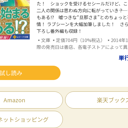
た！ ショックを受けるセシールだけど、こ
二人の関係は思わぬ方向に転がっていき――？
もある!? 嘘つきな“旦那さま”とのちょっ
情！ ラブシーンを大幅加筆しました！ さ
下ろし番外編も収録！
▪文庫 ▪定価704円（10%税込） ▪2014年
際の発売日は書店、各電子ストアによって異
単
試し読み
Amazon
楽天ブック
ネットショッピング