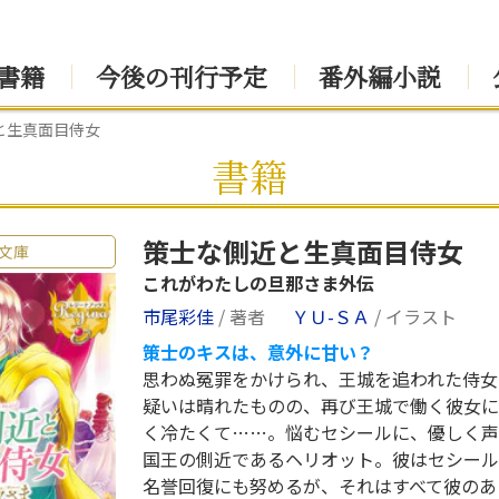
書籍
今後の刊行予定
番外編小説
と生真面目侍女
書籍
策士な側近と生真面目侍女
文庫
これがわたしの旦那さま外伝
市尾彩佳
/ 著者
ＹＵ-ＳＡ
/ イラスト
策士のキスは、意外に甘い？
思わぬ冤罪をかけられ、王城を追われた侍女
疑いは晴れたものの、再び王城で働く彼女に
く冷たくて……。悩むセシールに、優しく声
国王の側近であるヘリオット。彼はセシール
名誉回復にも努めるが、それはすべて彼のあ