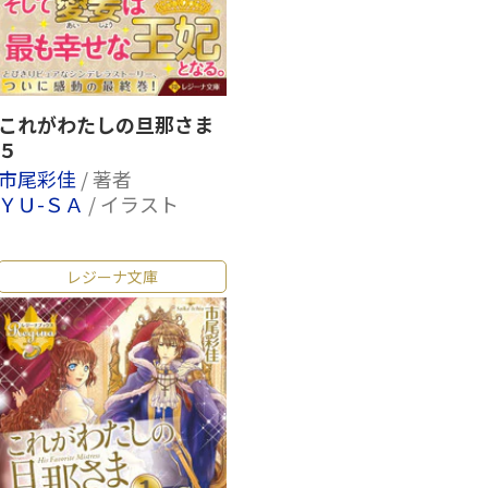
これがわたしの旦那さま
５
市尾彩佳
/ 著者
ＹＵ-ＳＡ
/ イラスト
レジーナ文庫