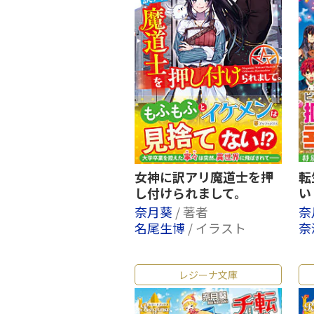
女神に訳アリ魔道士を押
転
し付けられまして。
い
奈月葵
/ 著者
奈
名尾生博
/ イラスト
奈
レジーナ文庫