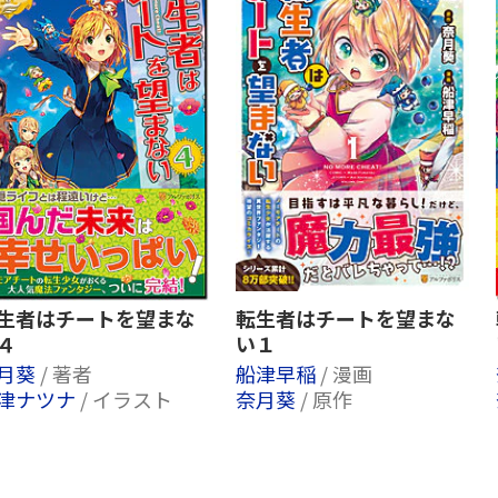
生者はチートを望まな
転生者はチートを望まな
４
い１
月葵
/ 著者
船津早稲
/ 漫画
津ナツナ
/ イラスト
奈月葵
/ 原作