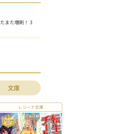
たまた増刷！ 3
がたちまち大幅
文庫
レジーナ文庫