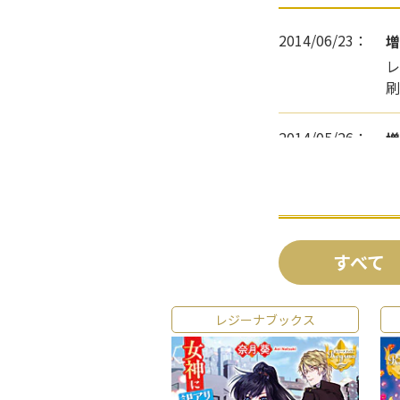
2014/06/23：
増
レ
刷
2014/05/26：
増
レ
増
すべて
レジーナブックス