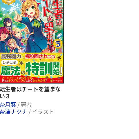
転生者はチートを望まな
い３
奈月葵
/ 著者
奈津ナツナ
/ イラスト