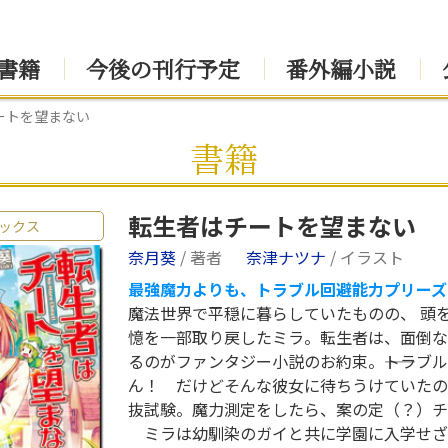
書籍
今後の刊行予定
番外編小説
ートを望まない
書籍
転生者はチートを望まない
ックス
奈月葵
/ 著者
奈津ナツナ
/ イラスト
最強魔力よりも、トラブル回避能力プリーズ
魔法世界で平穏に暮らしていたものの、 頭
憶を一部取り戻したミラ。転生者は、面倒な
るのがファンタジー小説のお約束。――トラブ
ん！ だけどそんな彼女に待ちうけていたの
抜試験。魔力測定をしたら、案の定（？）チ
ミラは幼馴染のガイと共に学園に入学せざ