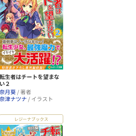
転生者はチートを望まな
い２
奈月葵
/ 著者
奈津ナツナ
/ イラスト
レジーナブックス