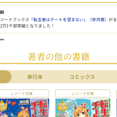
刷
ジーナブックス
「転生者はチートを望まない」（奈月葵）
がま
2万1千部突破となりました！
刷
ジーナブックス新刊「転生者はチートを望まない」（奈月葵）
著者の他の書籍
刷！ 1万8千部突破となりました！
単行本
コミックス
レジーナ文庫
レジーナ文庫