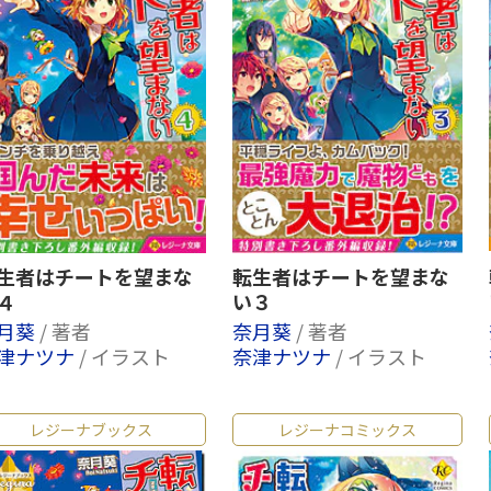
生者はチートを望まな
転生者はチートを望まな
４
い３
月葵
/ 著者
奈月葵
/ 著者
津ナツナ
/ イラスト
奈津ナツナ
/ イラスト
レジーナブックス
レジーナコミックス