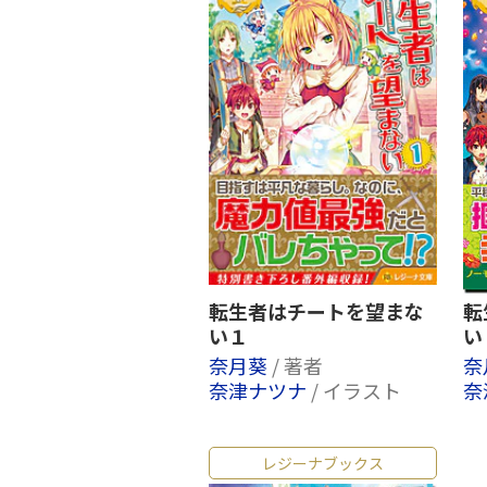
転生者はチートを望まな
転
い１
い
奈月葵
/ 著者
奈
奈津ナツナ
/ イラスト
奈
レジーナブックス