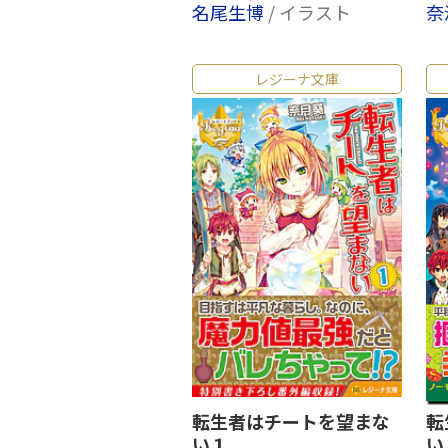
名尾生博
/ イラスト
奈
レジーナ文庫
転生者はチートを望まな
転
い１
い