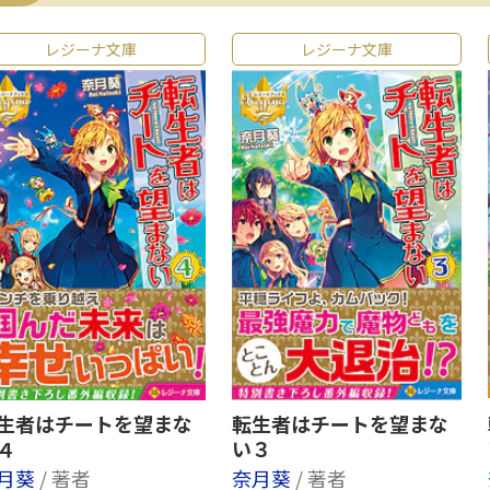
レジーナ文庫
レジーナ文庫
生者はチートを望まな
転生者はチートを望まな
４
い３
月葵
/ 著者
奈月葵
/ 著者