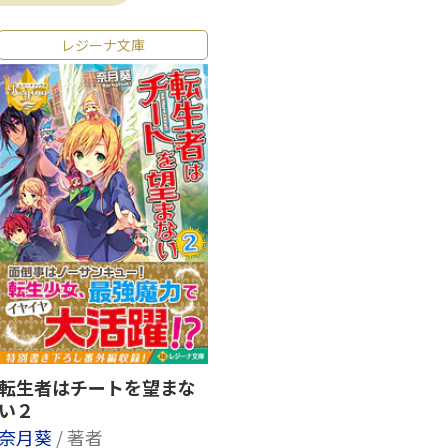
レジーナ文庫
転生者はチートを望まな
い２
奈月葵
/ 著者