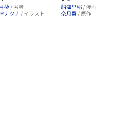
月葵
/ 著者
船津早稲
/ 漫画
津ナツナ
/ イラスト
奈月葵
/ 原作