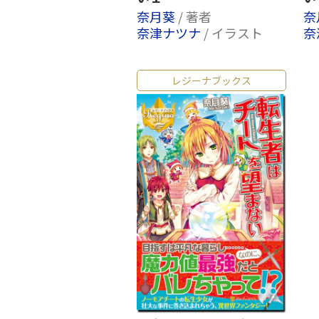
奈月葵
/ 著者
奈
奈津ナツナ
/ イラスト
奈
レジーナブックス