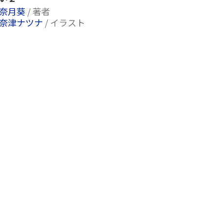
奈月葵
/ 著者
奈津ナツナ
/ イラスト