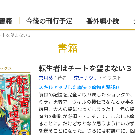
書籍
今後の刊行予定
番外編小説
ートを望まない３
書籍
転生者はチートを望まない３
ックス
奈月葵
/ 著者
奈津ナツナ
/ イラスト
スキルアップした魔法で魔物も撃退!?
前世の記憶を完全に取り戻したショックで、
ミラ。勇者アーヴィルの機転でなんとか事な
結果、大人の姿になってしまった！ 元の姿
魔力の制御が必須……。そこで、しぶしぶ魔
ることに。だけどなかなか思うようにいかず
を送ることになった。さらには特訓中に、凶