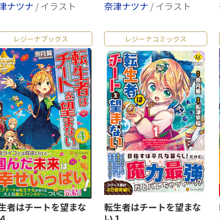
津ナツナ
/ イラスト
奈津ナツナ
/ イラスト
レジーナブックス
レジーナコミックス
生者はチートを望まな
転生者はチートを望まな
４
い１