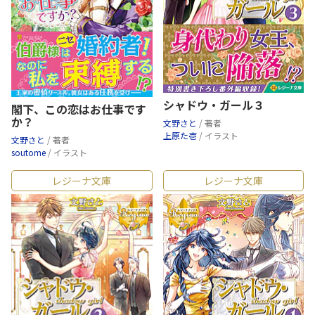
シャドウ・ガール３
閣下、この恋はお仕事です
か？
文野さと
/ 著者
上原た壱
/ イラスト
文野さと
/ 著者
soutome
/ イラスト
レジーナ文庫
レジーナ文庫