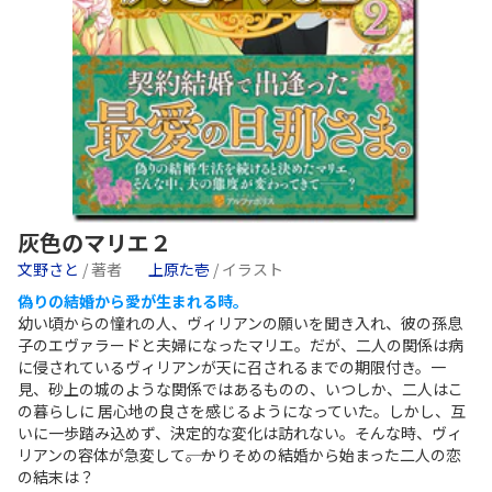
灰色のマリエ２
文野さと
/ 著者
上原た壱
/ イラスト
偽りの結婚から愛が生まれる時。
幼い頃からの憧れの人、ヴィリアンの願いを聞き入れ、彼の孫息
子のエヴァラードと夫婦になったマリエ。だが、二人の関係は病
に侵されているヴィリアンが天に召されるまでの期限付き。一
見、砂上の城のような関係ではあるものの、いつしか、二人はこ
の暮らしに 居心地の良さを感じるようになっていた。しかし、互
いに一歩踏み込めず、決定的な変化は訪れない。そんな時、ヴィ
リアンの容体が急変して――。かりそめの結婚から始まった二人の恋
の結末は？