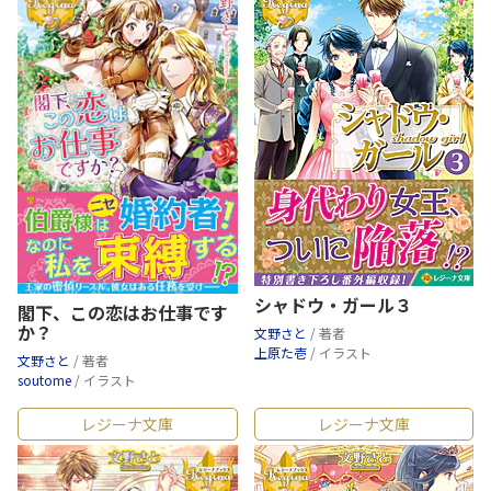
シャドウ・ガール３
閣下、この恋はお仕事です
か？
文野さと
/ 著者
上原た壱
/ イラスト
文野さと
/ 著者
soutome
/ イラスト
レジーナ文庫
レジーナ文庫