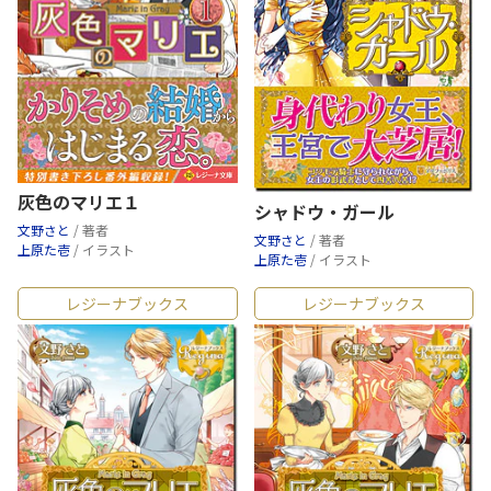
灰色のマリエ１
シャドウ・ガール
文野さと
/ 著者
文野さと
/ 著者
上原た壱
/ イラスト
上原た壱
/ イラスト
レジーナブックス
レジーナブックス