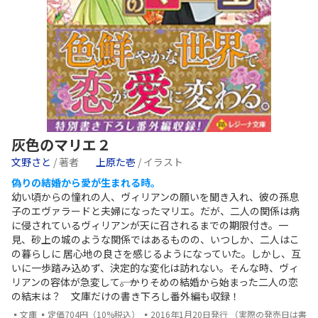
灰色のマリエ２
文野さと
/ 著者
上原た壱
/ イラスト
偽りの結婚から愛が生まれる時。
幼い頃からの憧れの人、ヴィリアンの願いを聞き入れ、彼の孫息
子のエヴァラードと夫婦になったマリエ。だが、二人の関係は病
に侵されているヴィリアンが天に召されるまでの期限付き。一
見、砂上の城のような関係ではあるものの、いつしか、二人はこ
の暮らしに 居心地の良さを感じるようになっていた。しかし、互
いに一歩踏み込めず、決定的な変化は訪れない。そんな時、ヴィ
リアンの容体が急変して――。かりそめの結婚から始まった二人の恋
の結末は？ 文庫だけの書き下ろし番外編も収録！
▪文庫 ▪定価704円（10%税込） ▪2016年1月20日発行 （実際の発売日は書