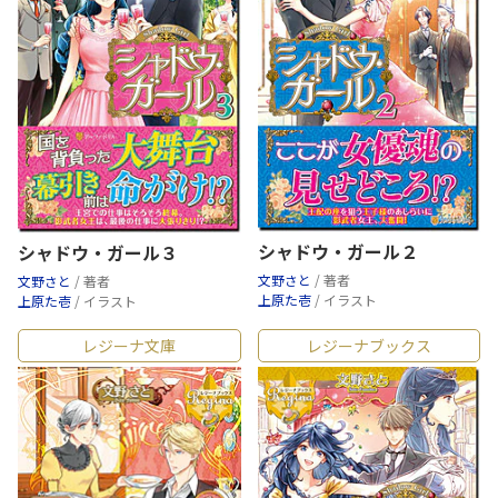
シャドウ・ガール２
シャドウ・ガール３
文野さと
/ 著者
文野さと
/ 著者
上原た壱
/ イラスト
上原た壱
/ イラスト
レジーナ文庫
レジーナブックス