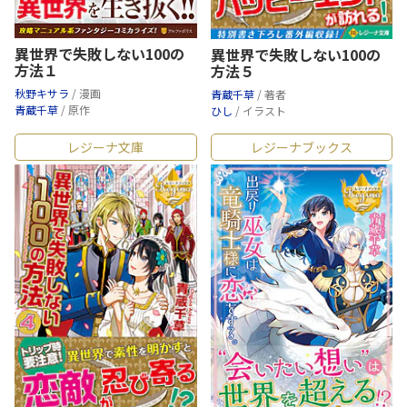
異世界で失敗しない100の
異世界で失敗しない100の
方法１
方法５
秋野キサラ
/ 漫画
青蔵千草
/ 著者
青蔵千草
/ 原作
ひし
/ イラスト
レジーナ文庫
レジーナブックス