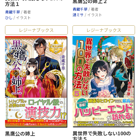
黒鷹公の姉上２
方法１
青蔵千草
/ 著者
青蔵千草
/ 著者
漣ミサ
/ イラスト
ひし
/ イラスト
レジーナブックス
レジーナブックス
異世界で失敗しない100の
黒鷹公の姉上
方法５