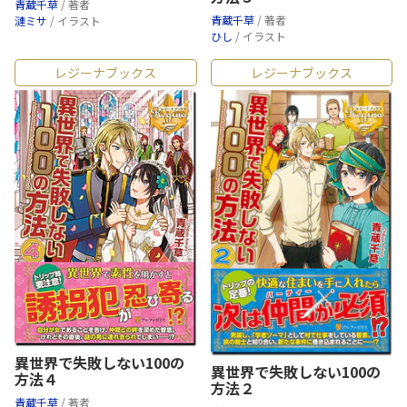
青蔵千草
/ 著者
青蔵千草
/ 著者
漣ミサ
/ イラスト
ひし
/ イラスト
レジーナブックス
レジーナブックス
異世界で失敗しない100の
異世界で失敗しない100の
方法４
方法２
青蔵千草
/ 著者