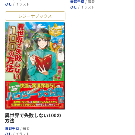
青蔵千草
/ 著者
ひし
/ イラスト
ひし
/ イラスト
レジーナブックス
異世界で失敗しない100の
方法
青蔵千草
/ 著者
ひし
/ イラスト