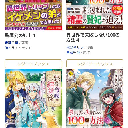
異世界で失敗しない100の
黒鷹公の姉上１
方法４
青蔵千草
/ 著者
秋野キサラ
/ 漫画
漣ミサ
/ イラスト
青蔵千草
/ 原作
レジーナブックス
レジーナコミックス