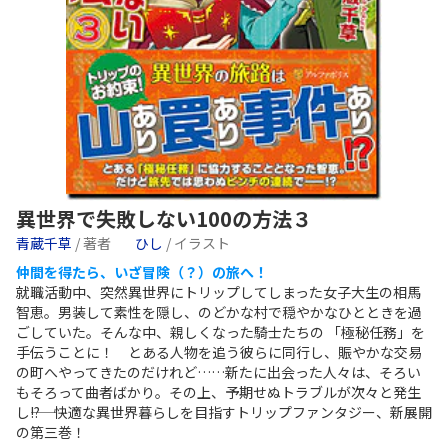
異世界で失敗しない100の方法３
青蔵千草
/ 著者
ひし
/ イラスト
仲間を得たら、いざ冒険（？）の旅へ！
就職活動中、突然異世界にトリップしてしまった女子大生の相馬
智恵。男装して素性を隠し、のどかな村で穏やかなひとときを過
ごしていた。そんな中、親しくなった騎士たちの 「極秘任務」を
手伝うことに！ とある人物を追う彼らに同行し、賑やかな交易
の町へやってきたのだけれど……新たに出会った人々は、そろい
もそろって曲者ばかり。その上、予期せぬトラブルが次々と発生
し――!? 快適な異世界暮らしを目指すトリップファンタジー、新展開
の第三巻！