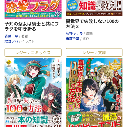
異世界で失敗しない100の
予知の聖女は騎士と共にフ
方法２
ラグを叩き折る
秋野キサラ
/ 漫画
青蔵千草
/ 著者
青蔵千草
/ 原作
縹ヨツバ
/ イラスト
レジーナコミックス
レジーナ文庫