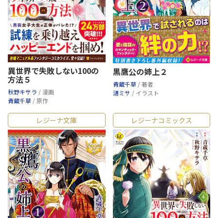
異世界で失敗しない100の
黒鷹公の姉上２
方法５
青蔵千草
/ 著者
秋野キサラ
/ 漫画
漣ミサ
/ イラスト
青蔵千草
/ 原作
レジーナ文庫
レジーナコミックス