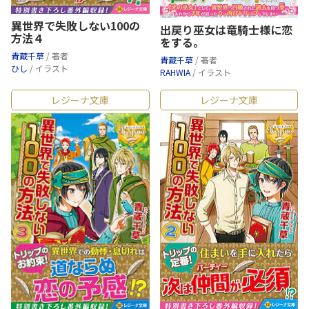
異世界で失敗しない100の
出戻り巫女は竜騎士様に恋
方法４
をする。
青蔵千草
/ 著者
青蔵千草
/ 著者
ひし
/ イラスト
RAHWIA
/ イラスト
レジーナ文庫
レジーナ文庫