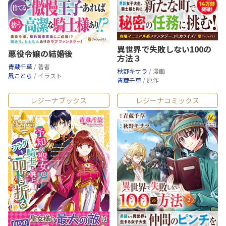
異世界で失敗しない100の
悪役令嬢の結婚後
方法３
青蔵千草
/ 著者
秋野キサラ
/ 漫画
風ことら
/ イラスト
青蔵千草
/ 原作
レジーナブックス
レジーナコミックス