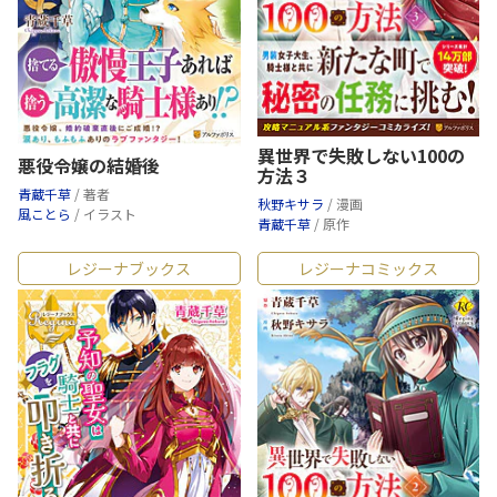
異世界で失敗しない100の
悪役令嬢の結婚後
方法３
青蔵千草
/ 著者
秋野キサラ
/ 漫画
風ことら
/ イラスト
青蔵千草
/ 原作
レジーナブックス
レジーナコミックス