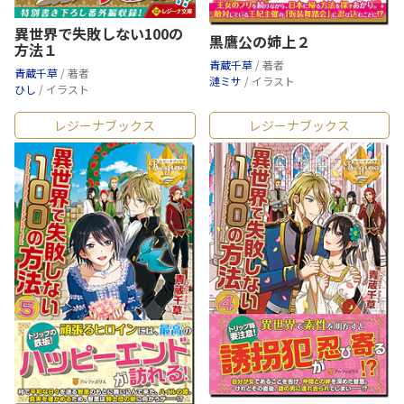
異世界で失敗しない100の
黒鷹公の姉上２
方法１
青蔵千草
/ 著者
青蔵千草
/ 著者
漣ミサ
/ イラスト
ひし
/ イラスト
レジーナブックス
レジーナブックス