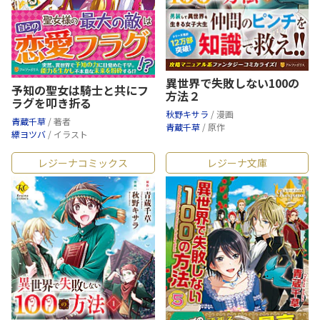
異世界で失敗しない100の
予知の聖女は騎士と共にフ
方法２
ラグを叩き折る
秋野キサラ
/ 漫画
青蔵千草
/ 著者
青蔵千草
/ 原作
縹ヨツバ
/ イラスト
レジーナコミックス
レジーナ文庫