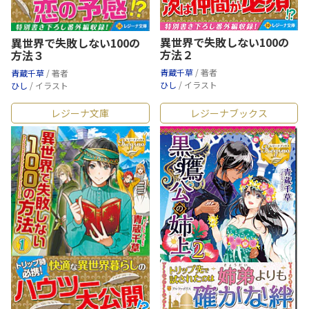
異世界で失敗しない100の
異世界で失敗しない100の
方法２
方法３
青蔵千草
/ 著者
青蔵千草
/ 著者
ひし
/ イラスト
ひし
/ イラスト
レジーナ文庫
レジーナブックス