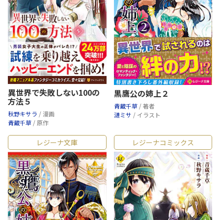
異世界で失敗しない100の
黒鷹公の姉上２
方法５
青蔵千草
/ 著者
秋野キサラ
/ 漫画
漣ミサ
/ イラスト
青蔵千草
/ 原作
レジーナ文庫
レジーナコミックス