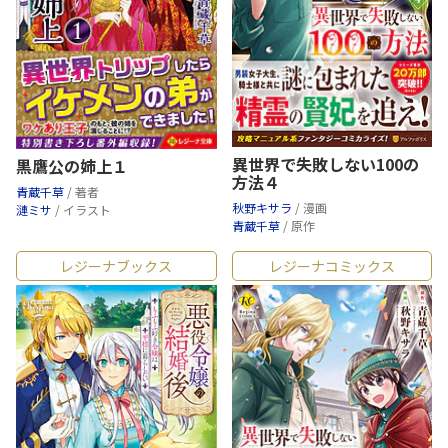
異世界で失敗しない100の
黒鷹公の姉上１
方法４
青蔵千草
/ 著者
秋野キサラ
/ 漫画
漣ミサ
/ イラスト
青蔵千草
/ 原作
レジーナブックス
レジーナコミックス