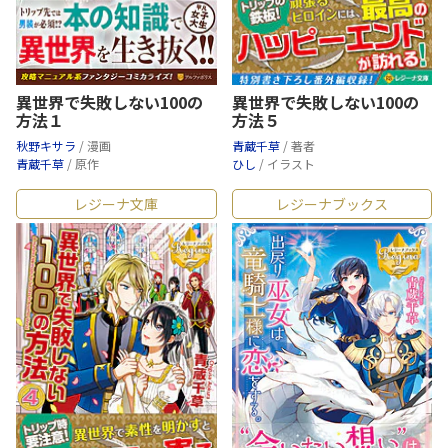
異世界で失敗しない100の
異世界で失敗しない100の
方法１
方法５
秋野キサラ
/ 漫画
青蔵千草
/ 著者
青蔵千草
/ 原作
ひし
/ イラスト
レジーナ文庫
レジーナブックス