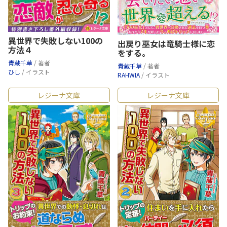
異世界で失敗しない100の
出戻り巫女は竜騎士様に恋
方法４
をする。
青蔵千草
/ 著者
青蔵千草
/ 著者
ひし
/ イラスト
RAHWIA
/ イラスト
レジーナ文庫
レジーナ文庫