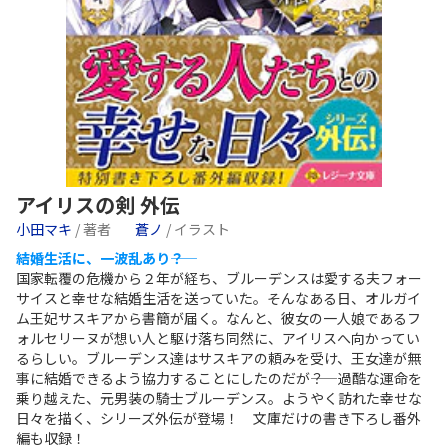
アイリスの剣 外伝
小田マキ
/ 著者
蒼ノ
/ イラスト
結婚生活に、一波乱あり――？
国家転覆の危機から２年が経ち、ブルーデンスは愛する夫フォー
サイスと幸せな結婚生活を送っていた。そんなある日、オルガイ
ム王妃サスキアから書簡が届く。なんと、彼女の一人娘であるフ
ォルセリーヌが想い人と駆け落ち同然に、アイリスへ向かってい
るらしい。ブルーデンス達はサスキアの頼みを受け、王女達が無
事に結婚できるよう協力することにしたのだが――？ 過酷な運命を
乗り越えた、元男装の騎士ブルーデンス。ようやく訪れた幸せな
日々を描く、シリーズ外伝が登場！ 文庫だけの書き下ろし番外
編も収録！