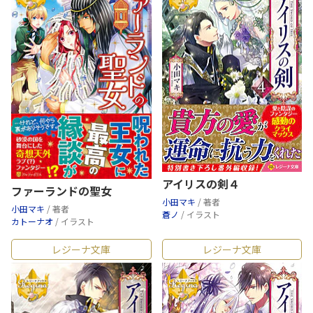
アイリスの剣４
ファーランドの聖女
小田マキ
/ 著者
小田マキ
/ 著者
蒼ノ
/ イラスト
カトーナオ
/ イラスト
レジーナ文庫
レジーナ文庫