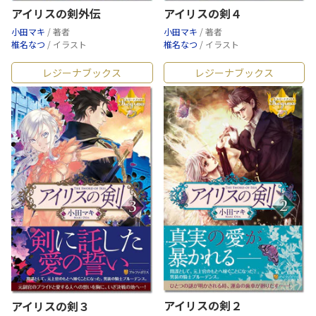
アイリスの剣外伝
アイリスの剣４
小田マキ
/ 著者
小田マキ
/ 著者
椎名なつ
/ イラスト
椎名なつ
/ イラスト
レジーナブックス
レジーナブックス
アイリスの剣２
アイリスの剣３