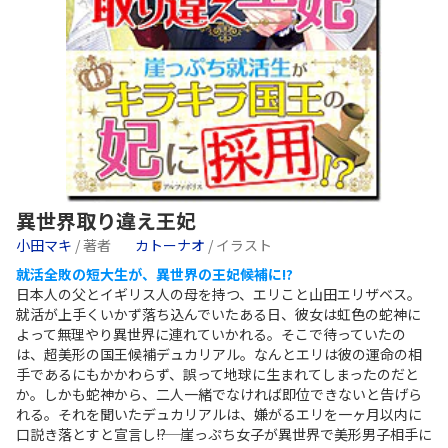
異世界取り違え王妃
小田マキ
/ 著者
カトーナオ
/ イラスト
就活全敗の短大生が、異世界の王妃候補に!?
日本人の父とイギリス人の母を持つ、エリこと山田エリザベス。
就活が上手くいかず落ち込んでいたある日、彼女は虹色の蛇神に
よって無理やり異世界に連れていかれる。そこで待っていたの
は、超美形の国王候補デュカリアル。なんとエリは彼の運命の相
手であるにもかかわらず、誤って地球に生まれてしまったのだと
か。しかも蛇神から、二人一緒でなければ即位できないと告げら
れる。それを聞いたデュカリアルは、嫌がるエリを一ヶ月以内に
口説き落とすと宣言し――!? 崖っぷち女子が異世界で美形男子相手に