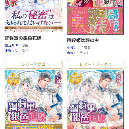
鋼将軍の銀色花嫁
暗殺姫は籠の中
朝丘サキ
/ 漫画
小桜けい
/ 著者
小桜けい
/ 原作
den
/ イラスト
レジーナ文庫
レジーナブックス