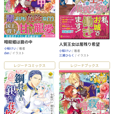
暗殺姫は籠の中
人質王女は居残り希望
小桜けい
/ 著者
小桜けい
/ 著者
den
/ イラスト
三浦ひらく
/ イラスト
レジーナコミックス
レジーナブックス