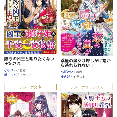
熱砂の凶王と眠りたくない
薬屋の魔女は押しかけ婿か
王妃さま
ら逃れられない！
小桜けい
/ 著者
小桜けい
/ 著者
縹ヨツバ
/ イラスト
ゆき哉
/ イラスト
レジーナ文庫
レジーナコミックス