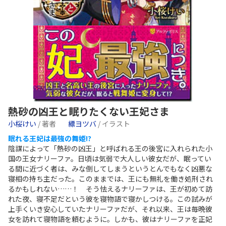
熱砂の凶王と眠りたくない王妃さま
小桜けい
/ 著者
縹ヨツバ
/ イラスト
眠れる王妃は最強の舞姫!?
陰謀によって「熱砂の凶王」と呼ばれる王の後宮に入れられた小
国の王女ナリーファ。日頃は気弱で大人しい彼女だが、眠ってい
る間に近づく者は、みな倒してしまうというとんでもなく凶悪な
寝相の持ち主だった。このままでは、王にも無礼を働き処刑され
るかもしれない……！ そう怯えるナリーファは、王が初めて訪
れた夜、寝不足だという彼を寝物語で寝かしつける。この試みが
上手くいき安心していたナリーファだが、それ以来、王は毎晩彼
女を訪れて寝物語を頼むように。しかも、彼はナリーファを正妃