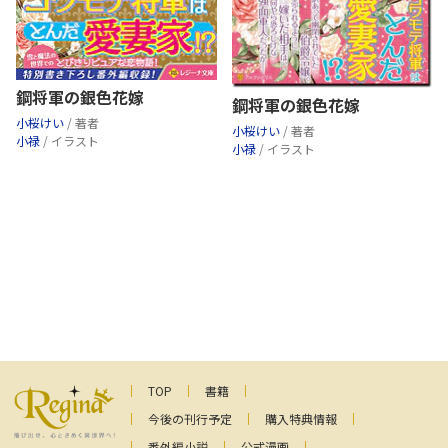
鋼将軍の銀色花嫁
鋼将軍の銀色花嫁
小桜けい
/ 著者
小桜けい
/ 著者
小禄
/ イラスト
小禄
/ イラスト
TOP
書籍
今後の刊行予定
購入特典情報
番外編小説
公式漫画