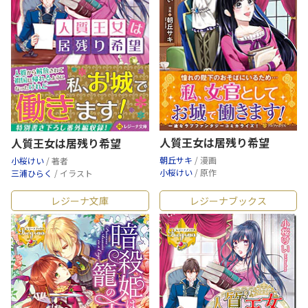
人質王女は居残り希望
人質王女は居残り希望
朝丘サキ
/ 漫画
小桜けい
/ 著者
小桜けい
/ 原作
三浦ひらく
/ イラスト
レジーナ文庫
レジーナブックス