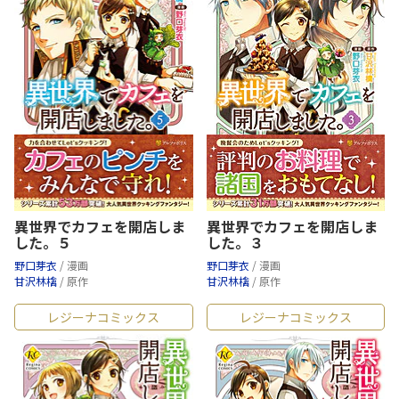
異世界でカフェを開店しま
異世界でカフェを開店しま
した。５
した。３
野口芽衣
/ 漫画
野口芽衣
/ 漫画
甘沢林檎
/ 原作
甘沢林檎
/ 原作
レジーナコミックス
レジーナコミックス