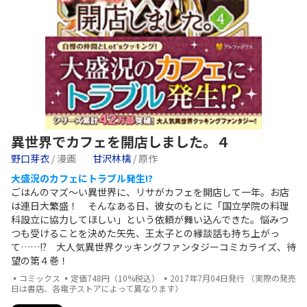
異世界でカフェを開店しました。４
野口芽衣
/ 漫画
甘沢林檎
/ 原作
大盛況のカフェにトラブル発生!?
ごはんのマズ～い異世界に、リサがカフェを開店して一年。お店
は連日大繁盛！ そんなある日、彼女のもとに「国立学院の料理
科設立に協力してほしい」という依頼が舞い込んできた。悩みつ
つも受けることを決めた矢先、王太子との縁談話も持ち上がっ
て……!? 大人気異世界クッキングファンタジーコミカライズ、待
望の第４巻！
▪コミックス ▪定価748円（10%税込） ▪2017年7月04日発行 （実際の発売
日は書店、各電子ストアによって異なります）