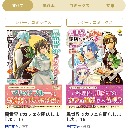
すべて
単行本
コミックス
文庫
レジーナコミックス
レジーナコミックス
異世界でカフェを開店しま
異世界でカフェを開店しま
した。17
した。16
野口芽衣
/ 漫画
野口芽衣
/ 漫画