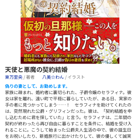
天使と悪魔の契約結婚
東万里央
/ 著者
八美☆わん
/ イラスト
偽りの妻として、お勤めします。
家族に疎まれ、婚約者に裏切られた、子爵令嬢のセラフィナ。彼
女は家を離れ、遠い町で平穏に暮らしていたが、ある日、実家の
手の者に見つかってしまう……！ セラフィナを助けてくれたの
は、突然現れた公爵・グリフィンだった。彼は、「契約結婚を申
し込むために君を探していた」と言う。セラフィナは、二年間の
契約が終わったら再び自由に暮らすことを条件に、結婚を受け入
れることに。こうして始まった公爵夫人生活の中で、彼の誕生日
をお祝いしたり、新婚旅行に出かけたりして、彼の優しくて誠実