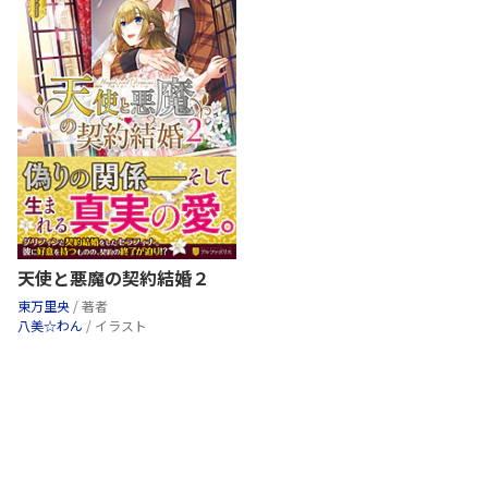
天使と悪魔の契約結婚２
東万里央
/ 著者
八美☆わん
/ イラスト