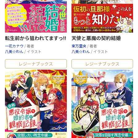
転生前から狙われてますっ!!
天使と悪魔の契約結婚
一花カナウ
/ 著者
東万里央
/ 著者
八美☆わん
/ イラスト
八美☆わん
/ イラスト
レジーナブックス
レジーナブックス