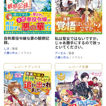
自称悪役令嬢な妻の観察記
私は聖女ではないですか。
録。
じゃあ勝手にするので放っ
といてください。
しき
/ 著者
八美☆わん
/ イラスト
アーエル
/ 著者
八美☆わん
/ イラスト
レジーナブックス
レジーナ文庫