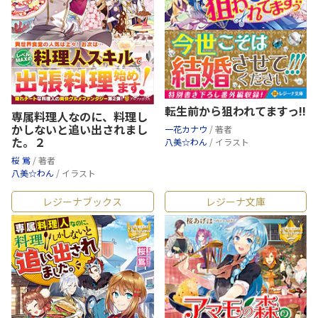
転生前から狙われてますっ!!
専属料理人なのに、料理し
かしないと追い出されまし
一花カナウ
/ 著者
た。２
八美☆わん
/ イラスト
桜 鴬
/ 著者
八美☆わん
/ イラスト
レジーナブックス
レジーナ文庫