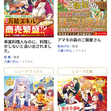
アマモの森のご飯屋さん
専属料理人なのに、料理し
かしないと追い出されまし
桜あげは
/ 著者
た。
八美☆わん
/ イラスト
桜 鴬
/ 著者
八美☆わん
/ イラスト
レジーナブックス
レジーナ文庫