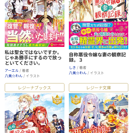
私は聖女ではないですか。
自称悪役令嬢な妻の観察記
じゃあ勝手にするので放っ
録。３
といてください。
しき
/ 著者
アーエル
/ 著者
八美☆わん
/ イラスト
八美☆わん
/ イラスト
レジーナブックス
レジーナ文庫