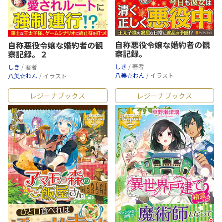
自称悪役令嬢な婚約者の観
自称悪役令嬢な婚約者の観
察記録。
察記録。２
しき
/ 著者
しき
/ 著者
八美☆わん
/ イラスト
八美☆わん
/ イラスト
レジーナブックス
レジーナブックス