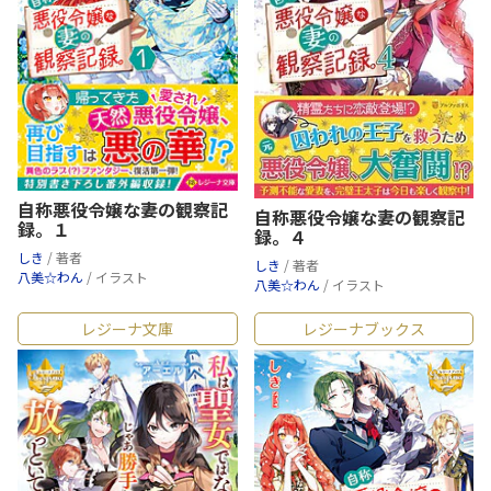
自称悪役令嬢な妻の観察記
自称悪役令嬢な妻の観察記
録。１
録。４
しき
/ 著者
しき
/ 著者
八美☆わん
/ イラスト
八美☆わん
/ イラスト
レジーナ文庫
レジーナブックス