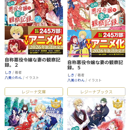
自称悪役令嬢な妻の観察記
自称悪役令嬢な妻の観察記
録。２
録。５
しき
/ 著者
しき
/ 著者
八美☆わん
/ イラスト
八美☆わん
/ イラスト
レジーナ文庫
レジーナブックス