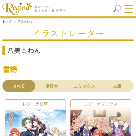
トップ
八美☆わん
イラストレーター
八美☆わん
書籍
すべて
単行本
コミックス
文庫
レジーナ文庫
レジーナブックス