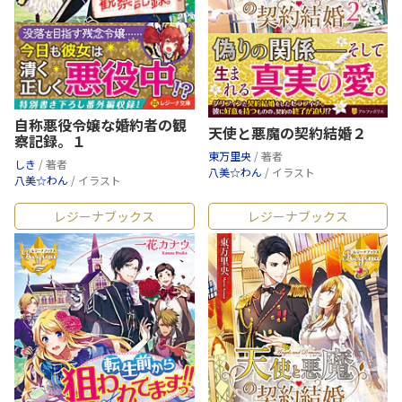
自称悪役令嬢な婚約者の観
天使と悪魔の契約結婚２
察記録。１
東万里央
/ 著者
しき
/ 著者
八美☆わん
/ イラスト
八美☆わん
/ イラスト
レジーナブックス
レジーナブックス