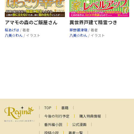
異世界戸建て精霊つき
アマモの森のご飯屋さん
草野瀬津璃
/ 著者
桜あげは
/ 著者
八美☆わん
/ イラスト
八美☆わん
/ イラスト
TOP
書籍
今後の刊行予定
購入特典情報
番外編小説
公式漫画
投稿小説
著者一覧