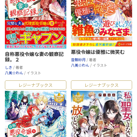
悪役令嬢は優雅に微笑む
自称悪役令嬢な妻の観察記
録。２
音無砂月
/ 著者
八美☆わん
/ イラスト
しき
/ 著者
八美☆わん
/ イラスト
レジーナブックス
レジーナブックス