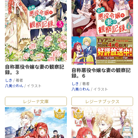
自称悪役令嬢な妻の観察記
自称悪役令嬢な妻の観察記
録。３
録。６
しき
/ 著者
しき
/ 著者
八美☆わん
/ イラスト
八美☆わん
/ イラスト
レジーナ文庫
レジーナブックス