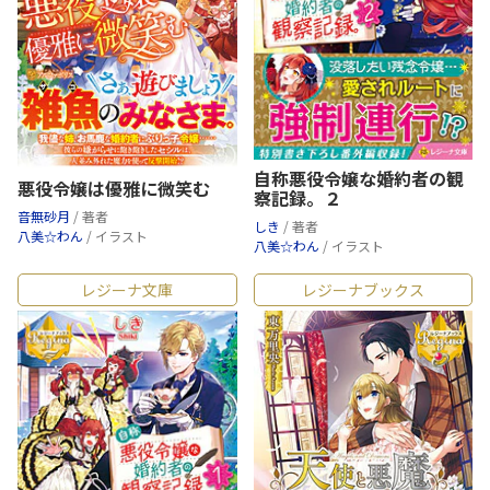
自称悪役令嬢な婚約者の観
悪役令嬢は優雅に微笑む
察記録。２
音無砂月
/ 著者
しき
/ 著者
八美☆わん
/ イラスト
八美☆わん
/ イラスト
レジーナ文庫
レジーナブックス