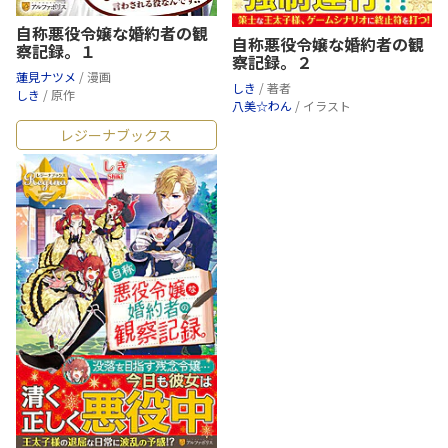
自称悪役令嬢な婚約者の観
自称悪役令嬢な婚約者の観
察記録。１
察記録。２
蓮見ナツメ
/ 漫画
しき
/ 著者
しき
/ 原作
八美☆わん
/ イラスト
レジーナブックス