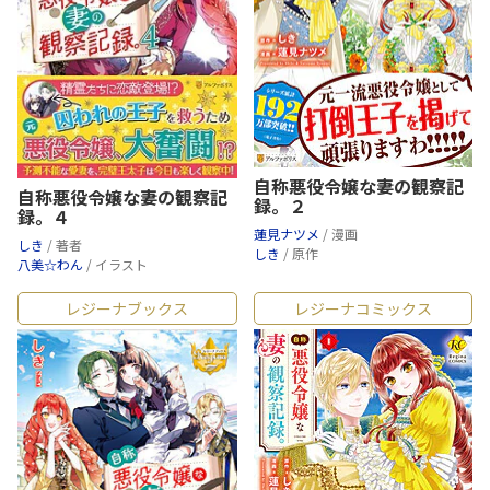
自称悪役令嬢な妻の観察記
自称悪役令嬢な妻の観察記
録。２
録。４
蓮見ナツメ
/ 漫画
しき
/ 著者
しき
/ 原作
八美☆わん
/ イラスト
レジーナブックス
レジーナコミックス