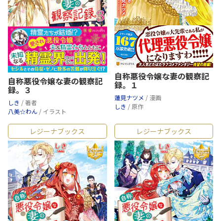
自称悪役令嬢な妻の観察記
自称悪役令嬢な妻の観察記
録。１
録。３
蓮見ナツメ
/ 漫画
しき
/ 著者
しき
/ 原作
八美☆わん
/ イラスト
レジーナブックス
レジーナブックス