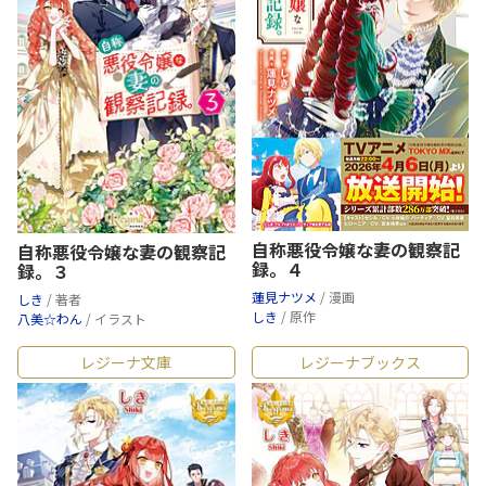
自称悪役令嬢な妻の観察記
自称悪役令嬢な妻の観察記
録。４
録。３
蓮見ナツメ
/ 漫画
しき
/ 著者
しき
/ 原作
八美☆わん
/ イラスト
レジーナ文庫
レジーナブックス