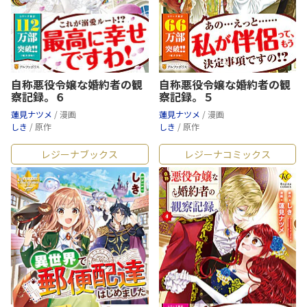
自称悪役令嬢な婚約者の観
自称悪役令嬢な婚約者の観
察記録。６
察記録。５
蓮見ナツメ
/ 漫画
蓮見ナツメ
/ 漫画
しき
/ 原作
しき
/ 原作
レジーナブックス
レジーナコミックス