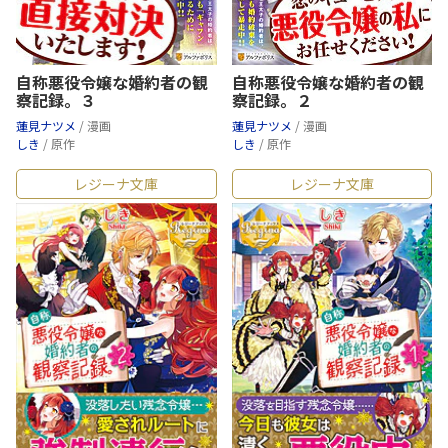
自称悪役令嬢な婚約者の観
自称悪役令嬢な婚約者の観
察記録。３
察記録。２
蓮見ナツメ
/ 漫画
蓮見ナツメ
/ 漫画
しき
/ 原作
しき
/ 原作
レジーナ文庫
レジーナ文庫