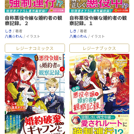
自称悪役令嬢な婚約者の観
自称悪役令嬢な婚約者の観
察記録。２
察記録。１
しき
/ 著者
しき
/ 著者
八美☆わん
/ イラスト
八美☆わん
/ イラスト
レジーナコミックス
レジーナブックス