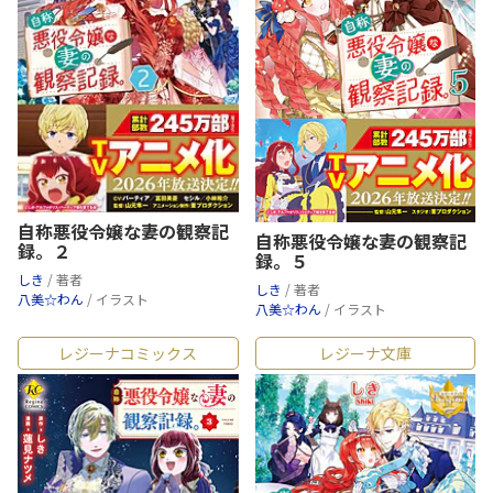
自称悪役令嬢な妻の観察記
自称悪役令嬢な妻の観察記
録。２
録。５
しき
/ 著者
しき
/ 著者
八美☆わん
/ イラスト
八美☆わん
/ イラスト
レジーナコミックス
レジーナ文庫