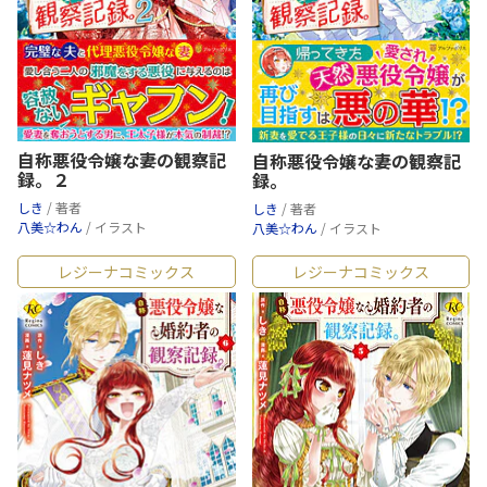
自称悪役令嬢な妻の観察記
自称悪役令嬢な妻の観察記
録。２
録。
しき
/ 著者
しき
/ 著者
八美☆わん
/ イラスト
八美☆わん
/ イラスト
レジーナコミックス
レジーナコミックス