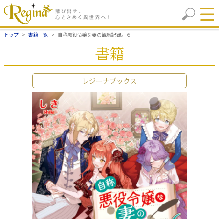
トップ
書籍一覧
自称悪役令嬢な妻の観察記録。６
書籍
レジーナブックス