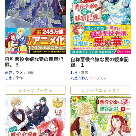
自称悪役令嬢な妻の観察記
自称悪役令嬢な妻の観察記
録。３
録。１
蓮見ナツメ
/ 漫画
しき
/ 著者
しき
/ 原作
八美☆わん
/ イラスト
レジーナブックス
レジーナコミックス