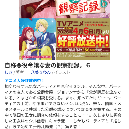
自称悪役令嬢な妻の観察記録。６
しき
/ 著者
八美☆わん
/ イラスト
アニメ大好評放送中！
相変わらず元気なバーティアを見守るセシル。そんな中、バーテ
ィアの友人である公爵令嬢・ジョアンナから「父が謀反を企んで
いる」とまさかの相談を受ける。まぁ、知ってたけど……。バー
ティアの手前、断る事ができないセシルは渋々、嫌々、隣国・メ
タメタールと共謀した公爵の謀反について調査を開始する。その
中で隣国の王女に調査の依頼をすることに……。久しぶりに再会
した王女はセシル信者にキャラ変！ しかもバーティアと『推し
活』まで始めて――。内乱勃発（？）第６巻！