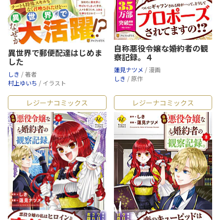
自称悪役令嬢な婚約者の観
異世界で郵便配達はじめま
察記録。４
した
蓮見ナツメ
/ 漫画
しき
/ 著者
しき
/ 原作
村上ゆいち
/ イラスト
レジーナコミックス
レジーナコミックス