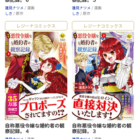
蓮見ナツメ
/ 漫画
蓮見ナツメ
/ 漫画
しき
/ 原作
しき
/ 原作
レジーナコミックス
レジーナコミックス
自称悪役令嬢な婚約者の観
自称悪役令嬢な婚約者の観
察記録。４
察記録。３
蓮見ナツメ
/ 漫画
蓮見ナツメ
/ 漫画