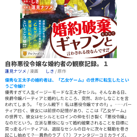
自称悪役令嬢な婚約者の観察記録。１
蓮見ナツメ
/ 漫画
しき
/ 原作
優秀な王太子の婚約者は、「乙女ゲーム」の世界に転生したとい
うご令嬢!?
優秀すぎて人生イージーモードな王太子セシル。そんなある日、
侯爵令嬢バーティアと婚約したところ、突然、おかしなことを言
われてしまう。「セシル殿下！ 私は悪役令嬢ですの!!」。……バー
ティア曰く、彼女には前世の記憶があり、ここは『乙女ゲーム』
の世界で、彼女はセシルとヒロインの仲を引き裂く『悪役令嬢』
なのだという。立派な悪役になって婚約破棄されることを目標に
突っ走るバーティアは、退屈なセシルの日々に次々と騒動を巻き
起こし始めて――？ 異色のラブ（？）ファンタジーコミカライズ、