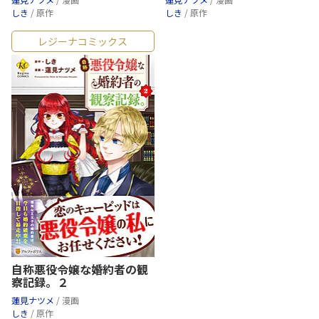
しき
/ 原作
しき
/ 原作
レジーナコミックス
自称悪役令嬢な婚約者の観
察記録。２
蓮見ナツメ
/ 漫画
しき
/ 原作