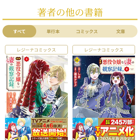
2021/04/09：
増刷
レジーナコミックス
「自称悪役令嬢な婚約者の観察記録。1」
著者の他の書籍
（画:蓮見ナツメ／作:しき）
がまたまた増刷！ 12刷6万7千部
突破となりました!!
すべて
単行本
コミックス
文庫
2021/02/17：
増刷
レジーナコミックス
「自称悪役令嬢な婚約者の観察記録。1」
（画:蓮見ナツメ／作:しき）
がまたまた増刷！ 11刷6万2千部
レジーナコミックス
レジーナコミックス
突破となりました!!
2021/02/17：
メディア
レジーナCOMICS
「自称悪役令嬢な婚約者の観察記録。1」
（画:蓮見ナツメ／作:しき）
が、
YouTubeの動画『すゑひろが
りずがゲーム実況ならぬマンガ実況やってみた』
で紹介されま
した！
2020/12/28：
増刷
レジーナコミックス
「自称悪役令嬢な婚約者の観察記録。1」
（画:蓮見ナツメ／作:しき）
がまたまた増刷！ 10刷5万7千部
突破となりました!!
2020/09/18：
増刷