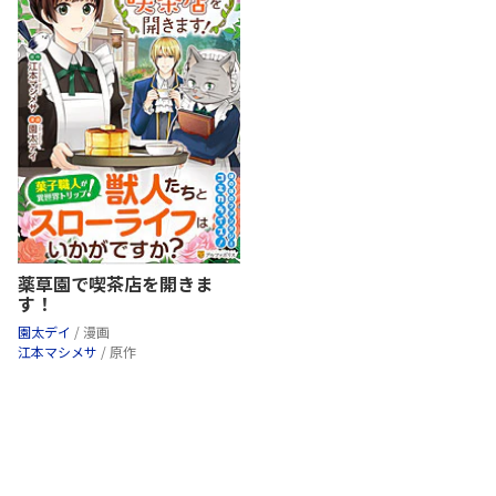
薬草園で喫茶店を開きま
す！
園太デイ
/ 漫画
江本マシメサ
/ 原作