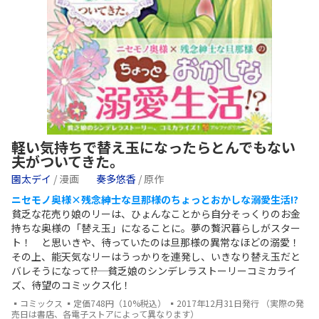
軽い気持ちで替え玉になったらとんでもない
夫がついてきた。
園太デイ
/ 漫画
奏多悠香
/ 原作
ニセモノ奥様×残念紳士な旦那様のちょっとおかしな溺愛生活!?
貧乏な花売り娘のリーは、ひょんなことから自分そっくりのお金
持ちな奥様の「替え玉」になることに。夢の贅沢暮らしがスター
ト！ と思いきや、待っていたのは旦那様の異常なほどの溺愛！
その上、能天気なリーはうっかりを連発し、いきなり替え玉だと
バレそうになって――!? 貧乏娘のシンデレラストーリーコミカライ
ズ、待望のコミックス化！
▪コミックス ▪定価748円（10%税込） ▪2017年12月31日発行 （実際の発
売日は書店、各電子ストアによって異なります）