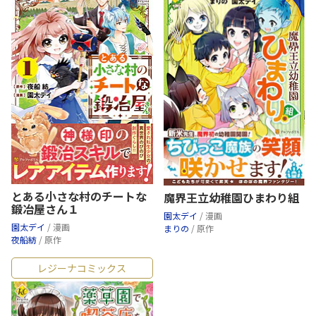
とある小さな村のチートな
魔界王立幼稚園ひまわり組
鍛冶屋さん１
園太デイ
/ 漫画
園太デイ
/ 漫画
まりの
/ 原作
夜船紡
/ 原作
レジーナコミックス