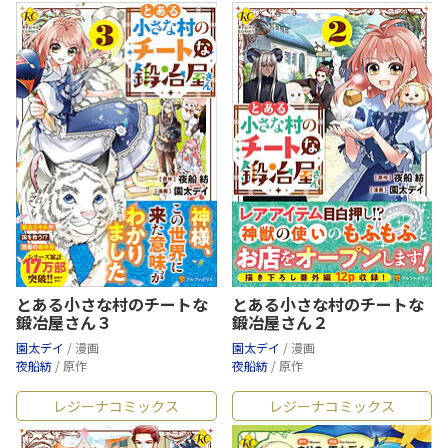
とある小さな村のチートな
とある小さな村のチートな
鍛冶屋さん３
鍛冶屋さん２
園太デイ
/ 漫画
園太デイ
/ 漫画
夜船紡
/ 原作
夜船紡
/ 原作
レジーナコミックス
レジーナコミックス