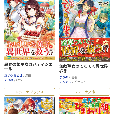
異界の姫巫女はパティシエ
無敵聖女のてくてく異世界
ール
歩き
あずやちとせ
/ 漫画
まりの
/ 著者
まりの
/ 原作
くろでこ
/ イラスト
レジーナブックス
レジーナ文庫