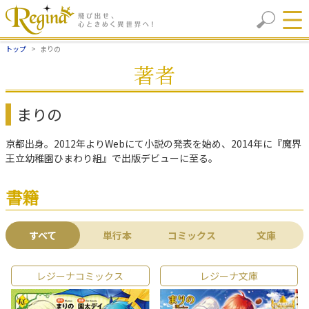
トップ
まりの
著者
まりの
京都出身。2012年よりWebにて小説の発表を始め、2014年に『魔界
王立幼稚園ひまわり組』で出版デビューに至る。
書籍
すべて
単行本
コミックス
文庫
レジーナコミックス
レジーナ文庫