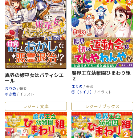
魔界王立幼稚園ひまわり組
異界の姫巫女はパティシエ
２
ール
まりの
/ 著者
まりの
/ 著者
⑪（トイチ）
/ イラスト
ゆき哉
/ イラスト
レジーナ文庫
レジーナブックス