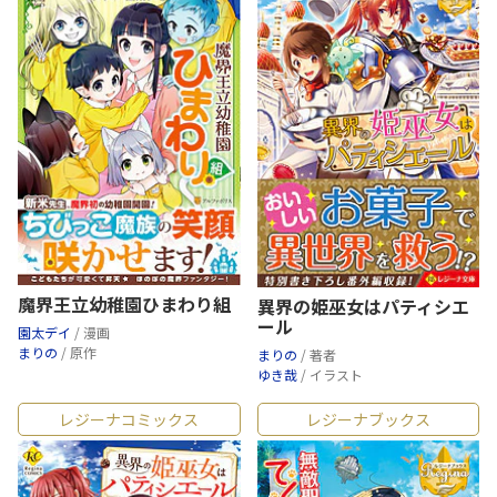
魔界王立幼稚園ひまわり組
異界の姫巫女はパティシエ
ール
園太デイ
/ 漫画
まりの
/ 原作
まりの
/ 著者
ゆき哉
/ イラスト
レジーナコミックス
レジーナブックス