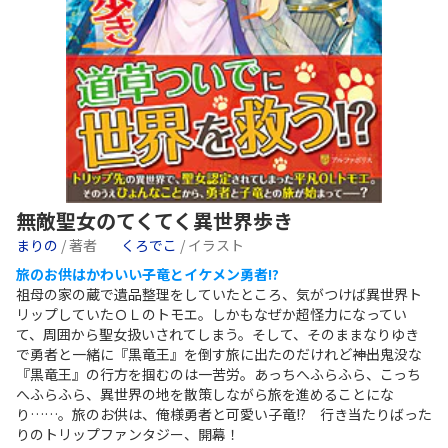
無敵聖女のてくてく異世界歩き
まりの
/ 著者
くろでこ
/ イラスト
旅のお供はかわいい子竜とイケメン勇者!?
祖母の家の蔵で遺品整理をしていたところ、気がつけば異世界ト
リップしていたＯＬのトモエ。しかもなぜか超怪力になってい
て、周囲から聖女扱いされてしまう。そして、そのままなりゆき
で勇者と一緒に『黒竜王』を倒す旅に出たのだけれど――神出鬼没な
『黒竜王』の行方を掴むのは一苦労。あっちへふらふら、こっち
へふらふら、異世界の地を散策しながら旅を進めることにな
り……。旅のお供は、俺様勇者と可愛い子竜!? 行き当たりばった
りのトリップファンタジー、開幕！