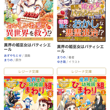
異界の姫巫女はパティシエ
異界の姫巫女はパティシエ
ール
ール
あずやちとせ
/ 漫画
まりの
/ 著者
まりの
/ 原作
ゆき哉
/ イラスト
レジーナ文庫
レジーナ文庫