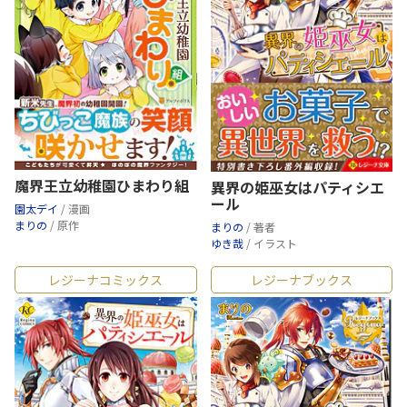
魔界王立幼稚園ひまわり組
異界の姫巫女はパティシエ
ール
園太デイ
/ 漫画
まりの
/ 原作
まりの
/ 著者
ゆき哉
/ イラスト
レジーナコミックス
レジーナブックス