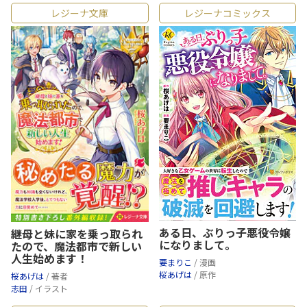
レジーナ文庫
レジーナコミックス
ある日、ぶりっ子悪役令嬢
継母と妹に家を乗っ取られ
になりまして。
たので、魔法都市で新しい
人生始めます！
要まりこ
/ 漫画
桜あげは
/ 原作
桜あげは
/ 著者
志田
/ イラスト