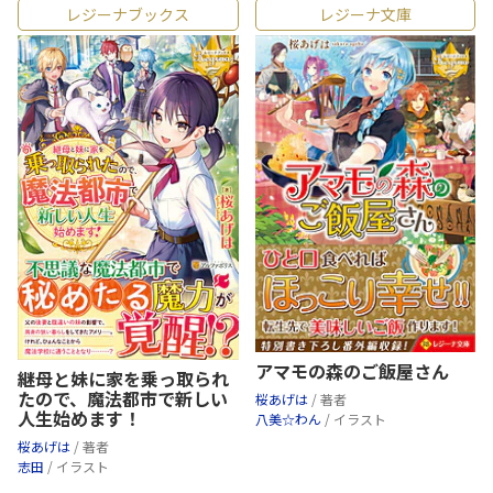
レジーナブックス
レジーナ文庫
アマモの森のご飯屋さん
継母と妹に家を乗っ取られ
たので、魔法都市で新しい
桜あげは
/ 著者
人生始めます！
八美☆わん
/ イラスト
桜あげは
/ 著者
志田
/ イラスト