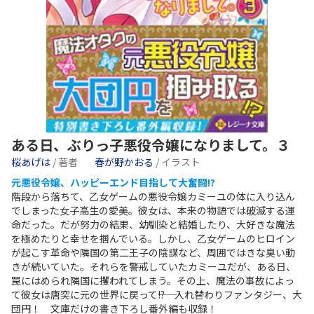
ある日、ぶりっ子悪役令嬢になりまして。３
桜あげは
/ 著者
春が野かおる
/ イラスト
元悪役令嬢、ハッピーエンド目指して大奮闘!?
階段から落ちて、乙女ゲームの悪役令嬢カミーユの体に入り込ん
でしまった女子高生の愛美。彼女は、本来の物語では破滅する運
命だった。だが努力の結果、幼馴染と結婚したり、大好きな魔法
を極めたりと幸せを掴んでいる。しかし、乙女ゲームのヒロイン
が起こす革命や隣国の第二王子の陰謀など、周囲ではきな臭い動
きが続いていた。それらを警戒していたカミーユだが、ある日、
罠にはめられ隣国に攫われてしまう。その上、魔法の事故によっ
て彼女は唐突に元の世界に戻って――!? 入れ替わりファンタジー、大
団円！ 文庫だけの書き下ろし番外編も収録！