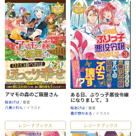
アマモの森のご飯屋さん
ある日、ぶりっ子悪役令嬢
になりまして。３
桜あげは
/ 著者
八美☆わん
/ イラスト
桜あげは
/ 著者
春が野かおる
/ イラスト
レジーナブックス
レジーナブックス