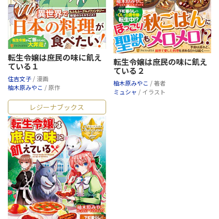
転生令嬢は庶民の味に飢え
転生令嬢は庶民の味に飢え
ている１
ている２
住吉文子
/ 漫画
柚木原みやこ
/ 著者
柚木原みやこ
/ 原作
ミュシャ
/ イラスト
レジーナブックス