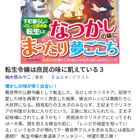
転生令嬢は庶民の味に飢えている３
柚木原みやこ
/ 著者
ミュシャ
/ イラスト
懐かしの味が導く出会い！
異世界の公爵令嬢として転生した、元ＯＬのクリステア。前世で
愛した味を再現すべく奔走した結果、彼女のレシピは貴族たちに
大好評になる。顔見知りの王太子のみならず、王妃までクリステ
アの料理がお気に入りだという。王族に気に入られたら、王太子
妃候補にされてしまうかも！ 庶民派のクリステアにとってそれ
は一大事。頭を抱える彼女の前に、「レシピの秘密を知ってい
る」という女の子が現れて――!? 異世界グルメを求める先には波乱の
連続!? 転生令嬢の食道楽ファンタジー、待望の第三弾！