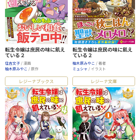
転生令嬢は庶民の味に飢え
転生令嬢は庶民の味に飢え
ている２
ている２
住吉文子
/ 漫画
柚木原みやこ
/ 著者
柚木原みやこ
/ 原作
ミュシャ
/ イラスト
レジーナブックス
レジーナ文庫