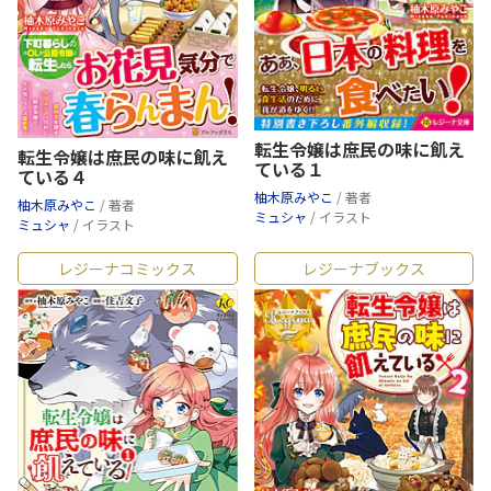
転生令嬢は庶民の味に飢え
転生令嬢は庶民の味に飢え
ている１
ている４
柚木原みやこ
/ 著者
柚木原みやこ
/ 著者
ミュシャ
/ イラスト
ミュシャ
/ イラスト
レジーナコミックス
レジーナブックス