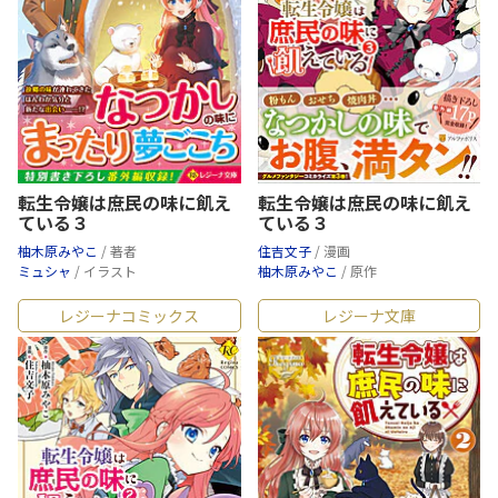
転生令嬢は庶民の味に飢え
転生令嬢は庶民の味に飢え
ている３
ている３
住吉文子
/ 漫画
柚木原みやこ
/ 著者
柚木原みやこ
/ 原作
ミュシャ
/ イラスト
レジーナコミックス
レジーナ文庫