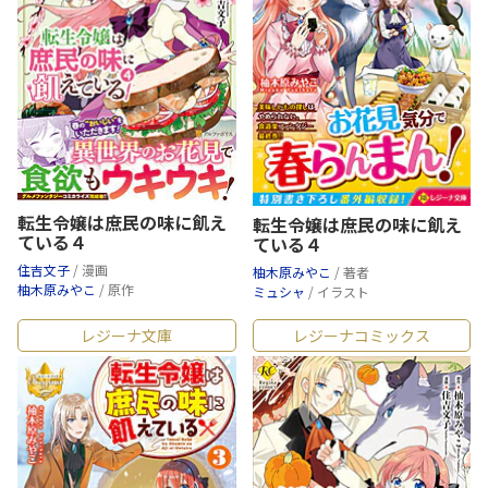
転生令嬢は庶民の味に飢え
転生令嬢は庶民の味に飢え
ている４
ている４
住吉文子
/ 漫画
柚木原みやこ
/ 著者
柚木原みやこ
/ 原作
ミュシャ
/ イラスト
レジーナ文庫
レジーナコミックス