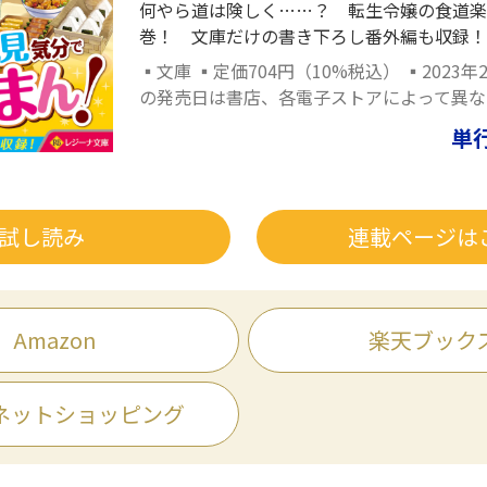
何やら道は険しく……？ 転生令嬢の食道楽
巻！ 文庫だけの書き下ろし番外編も収録！
▪文庫 ▪定価704円（10%税込） ▪2023年
の発売日は書店、各電子ストアによって異な
単
試し読み
連載ページは
Amazon
楽天ブック
ネットショッピング