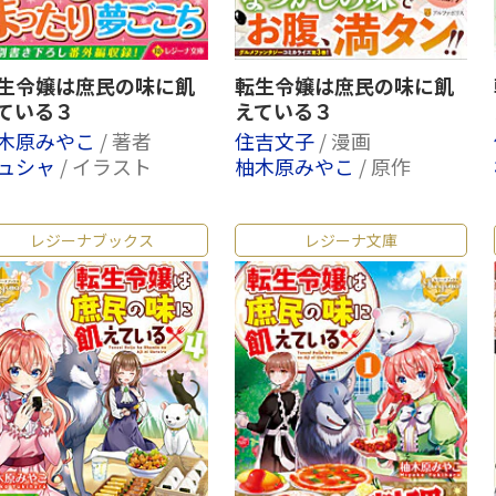
生令嬢は庶民の味に飢
転生令嬢は庶民の味に飢
ている３
えている３
木原みやこ
/ 著者
住吉文子
/ 漫画
ュシャ
/ イラスト
柚木原みやこ
/ 原作
レジーナブックス
レジーナ文庫