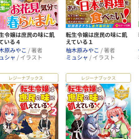
生令嬢は庶民の味に飢
転生令嬢は庶民の味に飢
ている４
えている１
木原みやこ
/ 著者
柚木原みやこ
/ 著者
ュシャ
/ イラスト
ミュシャ
/ イラスト
レジーナブックス
レジーナブックス