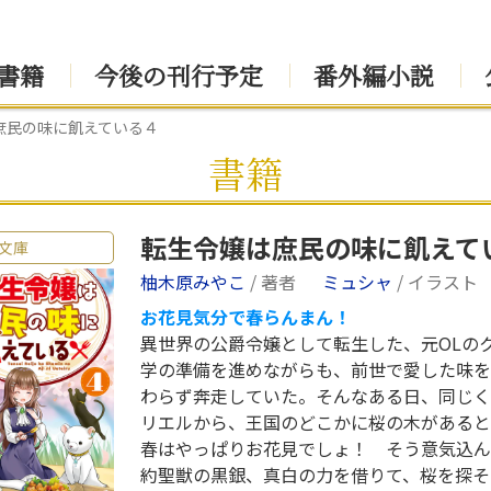
書籍
今後の刊行予定
番外編小説
庶民の味に飢えている４
書籍
転生令嬢は庶民の味に飢えて
文庫
柚木原みやこ
/ 著者
ミュシャ
/ イラスト
お花見気分で春らんまん！
異世界の公爵令嬢として転生した、元OLの
学の準備を進めながらも、前世で愛した味を
わらず奔走していた。そんなある日、同じく
リエルから、王国のどこかに桜の木があると
春はやっぱりお花見でしょ！ そう意気込ん
約聖獣の黒銀、真白の力を借りて、桜を探そ