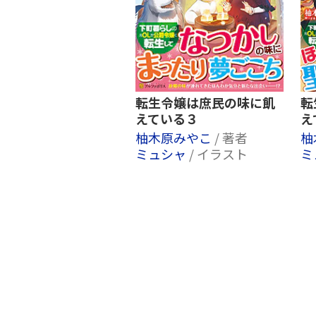
転生令嬢は庶民の味に飢
転
えている３
え
柚木原みやこ
/ 著者
柚
ミュシャ
/ イラスト
ミ