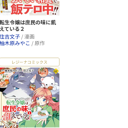
転生令嬢は庶民の味に飢
えている２
住吉文子
/ 漫画
柚木原みやこ
/ 原作
レジーナコミックス