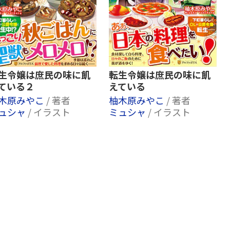
生令嬢は庶民の味に飢
転生令嬢は庶民の味に飢
ている２
えている
木原みやこ
/ 著者
柚木原みやこ
/ 著者
ュシャ
/ イラスト
ミュシャ
/ イラスト