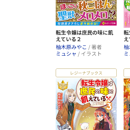
転生令嬢は庶民の味に飢
転
えている２
え
柚木原みやこ
/ 著者
柚
ミュシャ
/ イラスト
ミ
レジーナブックス