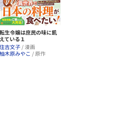
転生令嬢は庶民の味に飢
えている１
住吉文子
/ 漫画
柚木原みやこ
/ 原作