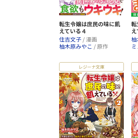
転生令嬢は庶民の味に飢
転
えている４
え
住吉文子
/ 漫画
柚
柚木原みやこ
/ 原作
ミ
レジーナ文庫