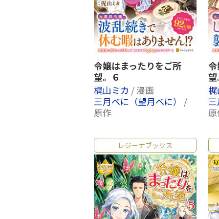
令嬢はまったりをご所
令
望。６
望
梶山ミカ
/ 漫画
梶
三月べに（望月べに）
/
三
原作
原
レジーナブックス