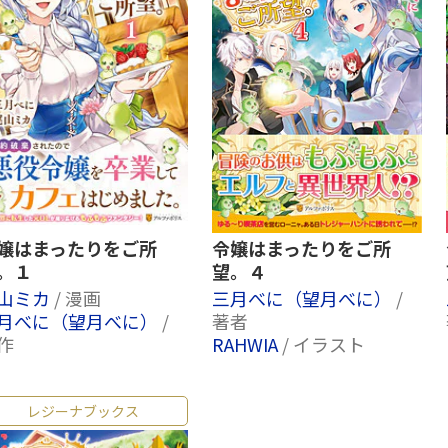
嬢はまったりをご所
令嬢はまったりをご所
。１
望。４
山ミカ
/ 漫画
三月べに（望月べに）
/
月べに（望月べに）
/
著者
作
RAHWIA
/ イラスト
レジーナブックス