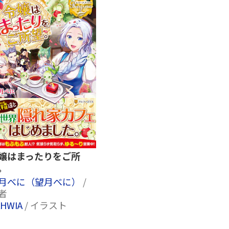
嬢はまったりをご所
。
月べに（望月べに）
/
者
AHWIA
/ イラスト