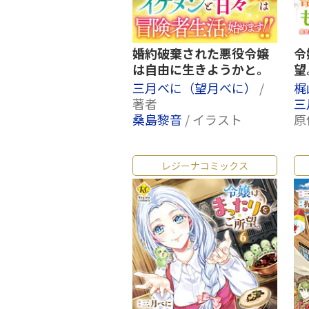
婚約破棄された悪役令嬢
令
は自由に生きようかと。
望
三月べに（望月べに）
/
梶
著者
三
桑島黎音
/ イラスト
原
レジーナコミックス