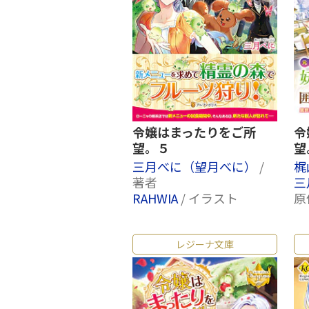
令嬢はまったりをご所
令
望。５
望
三月べに（望月べに）
/
梶
著者
三
RAHWIA
/ イラスト
原
レジーナ文庫