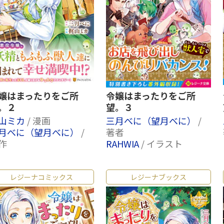
嬢はまったりをご所
令嬢はまったりをご所
。２
望。３
山ミカ
/ 漫画
三月べに（望月べに）
/
月べに（望月べに）
/
著者
作
RAHWIA
/ イラスト
レジーナコミックス
レジーナブックス