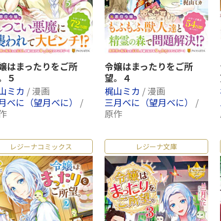
嬢はまったりをご所
令嬢はまったりをご所
。５
望。４
山ミカ
/ 漫画
梶山ミカ
/ 漫画
月べに（望月べに）
/
三月べに（望月べに）
/
作
原作
レジーナコミックス
レジーナ文庫