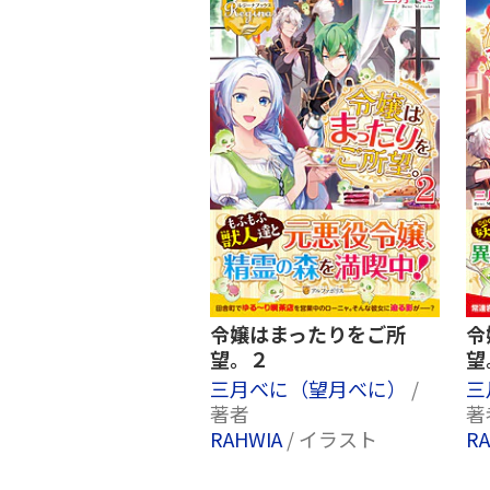
令嬢はまったりをご所
令
望。２
望
三月べに（望月べに）
/
三
著者
著
RAHWIA
/ イラスト
R