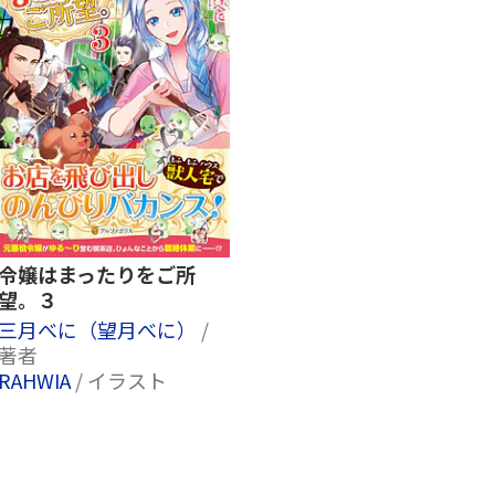
令嬢はまったりをご所
望。３
三月べに（望月べに）
/
著者
RAHWIA
/ イラスト