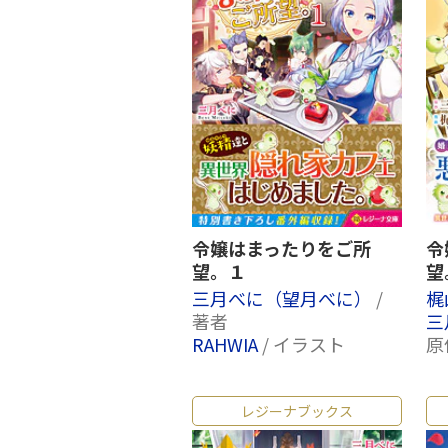
令嬢はまったりをご所
令
望。１
望
三月べに（望月べに）
/
梶
著者
三
RAHWIA
/ イラスト
原
レジーナブックス