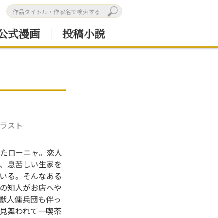
公式漫画
投稿小説
イラスト
たローニャ。恋人
、息苦しい生家を
いる。そんなある
の知人がお店へや
獣人傭兵団も伴っ
舞われて―― 喫茶