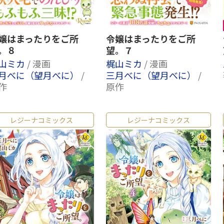
嬢はまったりをご所
令嬢はまったりをご所
。８
望。７
山ミカ
/ 漫画
梶山ミカ
/ 漫画
月べに（望月べに）
/
三月べに（望月べに）
/
作
原作
レジーナコミックス
レジーナコミックス