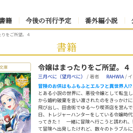
書籍
今後の刊行予定
番外編小説
たりをご所望。４
書籍
令嬢はまったりをご所望。４
文庫
三月べに（望月べに）
/ 著者
RAHWIA
/ 
冒険のお供はもふもふとエルフと異世界人!?
とある小説の世界に、悪役令嬢として転生し
から婚約破棄を言い渡されたのをきっかけに
飛び出し、田舎街でゆる～り喫茶店を営んで
日、トレジャーハンターをしている令嬢時代
ってきた！ 一緒に冒険へ行こうと誘われ、
て冒険へ出発したけれど、数々のトラブルに見